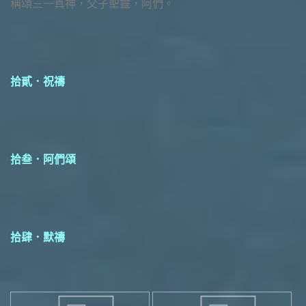
稱頌三一真神，父子聖靈，阿們。
拾貳．祝禱
拾叁．阿們頌
拾肆．默禱