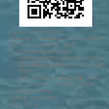
【Logos－英語讀經研習小組】
教會剛成立了一個英語查經班。 每個月的第2和第4週
六下午6:30-8:30在教堂聚會。 目的是：
加深我們對耶穌和聖經的理解。
為非中文母語會友提供一個學習和分享的空間。
提升在基督教環境中說英語的信心（適用於非英語
母語者）。
如果有人感興趣参與，請聯絡RJ執事、小哥長
老、Samuel執事、Dan弟兄或任何小組成員。
【偏鄉教會城市探索營】
合作對象：台南山區某教會
日期：7月1－4日