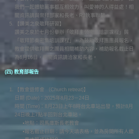
我們一起體驗萬事都互相效力，叫愛神的人得益處！相
關資訊請與崇拜部家和長老、RJ執事聯繫。
【讚美之泉敬拜研習】
讚美之泉於七月份舉辦「敬拜主領密集培訓課程」與
「敬拜節奏密集培訓課程」，為鼓勵敬拜團團員報名，
教會提供敬拜團之團員相關補助內容，補助報名截止日
為6月16日，相關資訊請洽家和長老。
(四) 教育部報告
【教會退修會 （Church retreat)】
日期 (Date)：2025年8月23－24日
時間 (Time)：8月23日上午8時台北車站出發，預計8月
24日晚上7點半回到台北車站。
地點：司馬庫斯長老教會
報名截止日期：請今天填表格，並為房間所有人繳