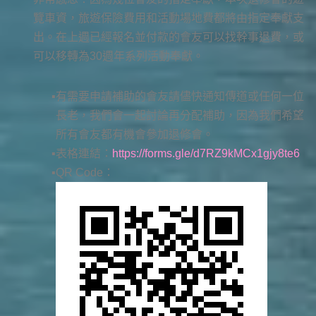
覽車資，旅遊保險費用和活動場地費都將由指定奉獻支
出。在上週已經報名並付款的會友可以找幹事退費，或
可以移轉為30週年系列活動奉獻。
有需要申請補助的會友請儘快通知傳道或任何一位
長老，我們會一起討論再分配補助，因為我們希望
所有會友都有機會參加退修會。
表格連結：
https://forms.gle/d7RZ9kMCx1gjy8te6
QR Code：