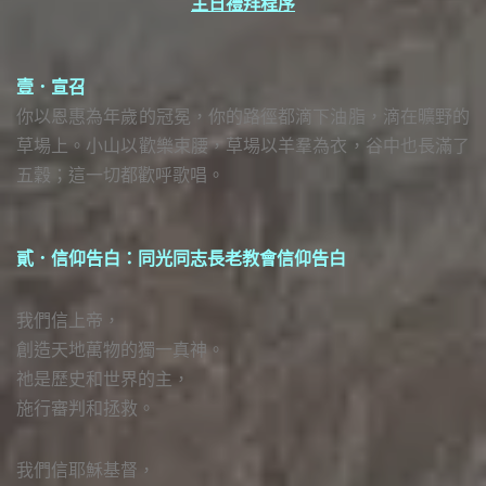
主日禮拜程序
壹．宣召
你以恩惠為年歲的冠冕，你的路徑都滴下油脂，滴在曠野的
草場上。小山以歡樂束腰，草場以羊羣為衣，谷中也長滿了
五穀；這一切都歡呼歌唱。
貳．信仰告白：同光同志長老教會信仰告白
我們信上帝，
創造天地萬物的獨一真神。
祂是歷史和世界的主，
施行審判和拯救。
我們信耶穌基督，