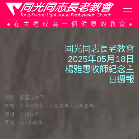
Skip
在主裡成為一個健康的教會
to
content
同光同志長老教會
2025年05月
1
8日
楊雅惠牧師紀念主
日週報
講道：鄭國忠牧師
聖餐：鄭國忠牧師，小哥長老，伊凡長老
值月：小哥長老
司會：Sarah執事