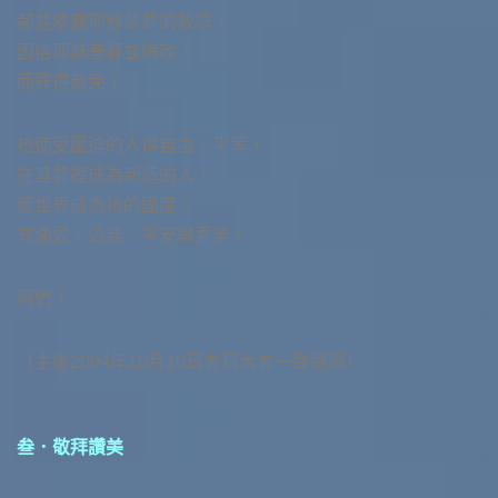
都能依靠耶穌基督的救恩，
因信耶穌基督並悔改，
而罪得赦免；
祂使受壓迫的人得自由、平等，
在基督裡成為新造的人，
使世界成為祂的國度，
充滿愛、公義、平安與喜樂。
阿們！
（主後2004年10月10日會員大會一致通過）
叁．敬拜讚美