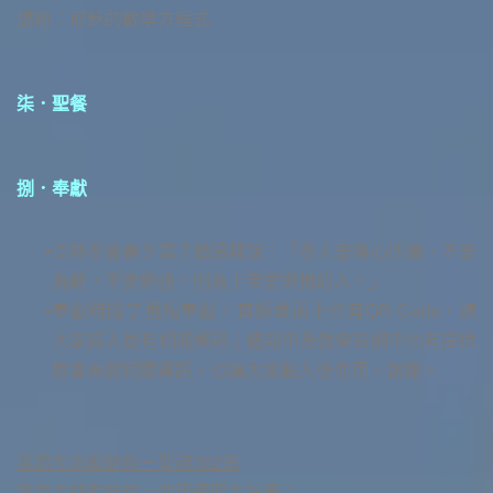
講題：耶穌的數學方程式
柒．聖餐
捌．奉獻
哥林多後書９章７節這樣說：「各人要隨心所願，不要
為難，不要勉強，因為上帝愛樂捐的人。」
奉獻時除了現場奉獻，直播畫面上也有QR Code，請
大家掃入後有相關資訊；週報中及教會官網中也有提供
教會奉獻相關資訊，也請大家點入後使用，謝謝。
我將生命獻給祢－聖詩382首
我將金錢獻給祢，使用遵照主旨意；