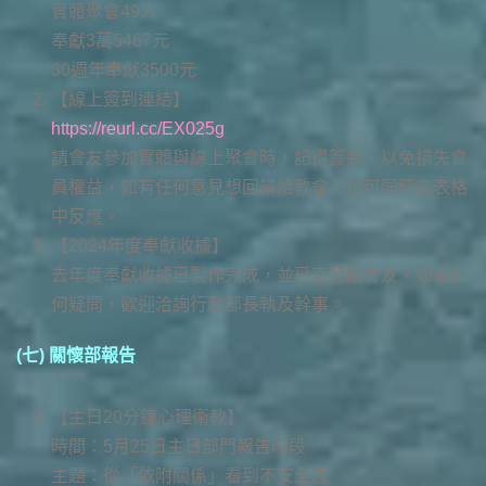
實體聚會49人
奉獻3萬5467元
30週年奉獻3500元
【線上簽到連結】
https://reurl.cc/EX025g
請會友參加實體與線上聚會時，記得簽到，以免損失會
員權益，如有任何意見想回饋給教會，也可同時在表格
中反應。
【2024年度奉獻收據】
去年度奉獻收據已製作完成，並已寄發給會友。如有任
何疑問，歡迎洽詢行政部長執及幹事。
(七) 關懷部報告
【主日20分鐘心理衛教】
時間：5月25日主日部門報告時段
主題：從「依附關係」看到不安全感