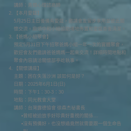
講師：青嫻心理諮商師
【本月愛筵】
5月25日主日後備有愛筵，邀請會友留步享用並彼此關
懷交流。麻煩中和小組協助場地佈置和愛筵善後清潔。
【爸媽小組聚會】
預定5月31日下午招聚爸媽小組一年一次的實體聚會，
歡迎會友們邀請爸爸媽媽一起來交流！詳細時間地點和
聚會內容請洽關懷部亭屹執事。
【關懷講座】
主題：困在失落沙洲 該如何是好？
日期：2025年6月1日(日)
時間：下午1：30-3：30
地點：同光教會大堂
講師：台灣露德協會 徐森杰祕書長
曾經被迫放手好珍貴好重視的關係…
沒有預備好，也沒想過竟然就需要跟一個生命告