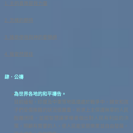
1. 主的喜樂是我力量
2. 怎樣的期待
3. 誰能使我與神的愛隔絕
4. 我安然居住
肆．公禱
為世界各地的和平禱告。
目前緬甸，印度及中東等地區還處於戰爭中，婦女和孩
子們受傷挨餓的狀況很嚴重。祈求上主保護無辜的人民
脫離困境，並賜智慧讓掌權者做出對人民有利益的決
策，照顧有需要的人，使人民能安居樂業並自由發展，