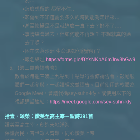
別…
怎麼想留的 都留不住…
悲傷到不知道需要多久的時間能夠走出來…
甚至懷疑是不是就這麼一直下去？好不了….
事情總會過去，但如何能不再想？ 不想就真的過
去了嗎？
困在失落沙洲 生命還如何能靜好？
報名網址
https://forms.gle/BYsNKbA6mJnv8hGw9
【週三靈修禱告會】
教會於每週三晚上九點到十點舉行靈修禱告會，鼓勵肢
體們一起參與，一起讀經文並禱告。目前使用的軟體為
Google Meet，會議代碼sey-suhn-kfy。或使用以下的
視訊通話連結：
https://meet.google.com/sey-suhn-kfy
拾壹．頌榮：讚美至高主宰－聖詩391首
讚美至高主宰，創造天地洋海
保護萬民，普世眾人齊聚，同心讚美上帝