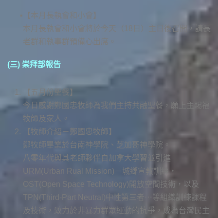
【本月長執會和小會】
本月長執會和小會將於今天（18日）主日後召開，請長
老群和執事群預備心出席。
(三) 崇拜部報告
【五月份聖餐】
今日感謝鄭國忠牧師為我們主持共融聖餐，願上主賜福
牧師及家人。
【牧師介紹－鄭國忠牧師】
鄭牧師畢業於台南神學院、芝加哥神學院。
八零年代與其老師夥伴自加拿大學習並引進
URM(Urban Rual Mission)－城鄉宣教訓練，
OST(Open Space Technology)開放空間技術，以及
TPN(Third-Part Neutral)中性第三者⋯等組織訓練課程
及技術，致力於非暴力群眾運動的抗爭，成為台灣民主