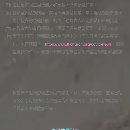
(四)
主日招待同工因接觸人群眾多，仍需配戴口罩。
(五)
各類室內活動講座、課程不再強制配戴口罩；但活動設計如果
需要較多的肢體接觸，則由活動負責人決定佩戴口罩的措施。
(六)
在教會內如有用餐需求，建議仍保持適當距離，並減少交談。
(七)
請同工們花些時間閱讀教會官網中的「同光教會防疫最新資
訊」，連結如下：
https://www.tkchurch.org/covid-news
。如遇
會友詢問時，可告知他們防疫措施並請他們至官網閱讀相關訊
息。
教會仍將繼續密切注意疫情變化，隨時做機動調整，並發出相
關公告；有調整時皆會提早告知當週同工，謝謝大家的協助，
並祝福大家都健康平安。