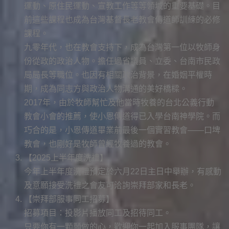
運動、原住民運動、宣教工作等等領域的重要基礎。目
前這些課程也成為台灣基督長老教會傳道師訓練的必修
課程。
九零年代，也在教會支持下，成為台灣第一位以牧師身
份從政的政治人物。擔任過省議員、立委、台南市民政
局局長等職位。也因有相關政治背景，在婚姻平權時
期，成為同志方與政治人物溝通的美好橋樑。
2017年，由於牧師幫忙及他當時牧養的台北公義行動
教會小會的推薦，使小恩傳道得已入學台南神學院。而
巧合的是，小恩傳道畢業前最後一個實習教會——口埤
教會，也剛好是牧師曾經牧養過的教會。
【2025上半年度洗禮】
今年上半年度洗禮預定於六月22日主日中舉辦，有感動
及意願接受洗禮之會友可洽詢崇拜部家和長老。
【崇拜部服事同工招募】
招募項目：投影片播放同工及招待同工。
只要你有一顆願做的心，歡迎你一起加入服事團隊，讓