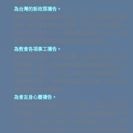
逐步成為上帝的國度。
為台灣的新政策禱告。
近期台灣的國際關係有些突破，政府也在推動綠能量的
擴展。願主賜智慧給政府官員，使台灣人民安居樂業，
過著平安喜樂的生活。也願聖靈感動政府及人民，讓各
種經濟發展的建設與環境的保護能得到平衡。
為教會各項事工禱告。
教會在6至8月有一系列的活動，包括講座，營隊，教會
退修會等。願上主賜給傳道和長執團隊智慧和力量，也
帶領會友一起同工，透過上主賜下的恩賜和願意的心，
使萬事互相效力，讓每項事工都成為祝福。也願上主預
備會友的心來一起參與。
為會友身心靈禱告。
近來的氣候變化和生活中的一些困境，讓部分會友處在
低落情緒中，也有一些會友正在疾病康復的過程中。懇
求上主醫治會友的身心靈，撫慰受創的心靈，並賜平
安，喜樂與盼望在每個人的心中。近期也有會友難入