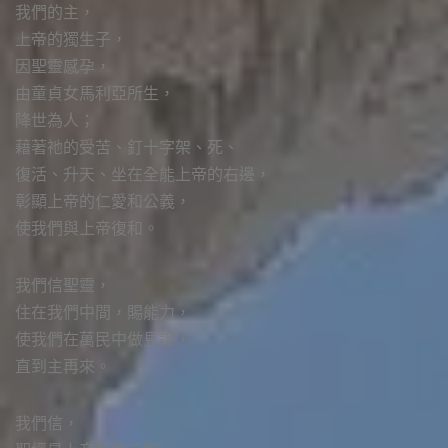
我們的主，
上帝的獨生子，
因聖靈感孕，
由童貞女馬利亞所生，
降世為人；
藉著祂的受苦、釘十字架、死、
復活、升天、坐在全能上帝的右邊，
彰顯上帝的仁愛和公義，
使我們與上帝復和。
我們信聖靈，
住在我們中間，賜能力，
使我們在萬民中做見證，
直到主再來。
我們信，