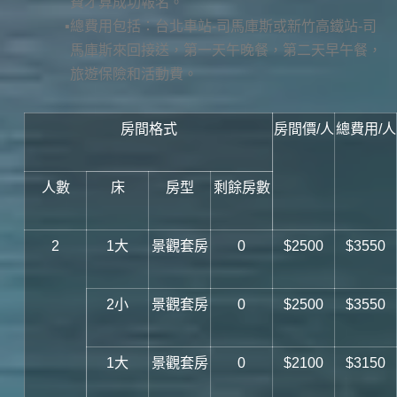
費才算成功報名。
總費用包括：台北車站-司馬庫斯或新竹高鐵站-司
馬庫斯來回接送，第一天午晚餐，第二天早午餐，
旅遊保險和活動費。
房間格式
房間價/人
總費用/人
人數
床
房型
剩餘房數
2
1大
景觀套房
0
$2500
$3550
2小
景觀套房
0
$2500
$3550
1大
景觀套房
0
$2100
$3150