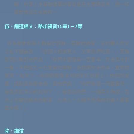
睡，祈求上主幫助疲累的會友能在主懷裡安息，把一切
憂愁煩惱交托給祢。
伍．講道經文：路加福音15章1－7節
許多稅吏和罪人都挨近耶穌，要聽他講道。法利賽人和文
士私下議論說：「這個人接納罪人，又同他們吃飯。」耶穌
就用比喻對他們說：「你們中間誰有一百隻羊，失去其中的
一隻，不把這九十九隻留在曠野，去找那失去的羊，直到找
着呢？找到了，他就歡歡喜喜地把羊扛在肩上。他回到家
裏，請朋友和鄰舍來，對他們說：『你們和我一同歡喜吧，
我失去的羊已經找到了！』我告訴你們，一個罪人悔改，在
天上也要這樣為他歡喜，比為九十九個不用悔改的義人歡喜
還大呢！」
陸．講道