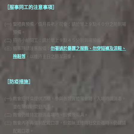
［服事同工的注意事項］
(一)
聖禮典預備／值月長老／司會：請於早上９點４０分之前到場
預備。
(二)
招待小組同工：請於早上９點４５分前到場預備。
(三)
服事時請注意服儀：
勿著過於暴露之服飾、勿穿短褲及涼鞋、
拖鞋等
，以維持主日之簡潔莊重。
［防疫措施］
(一)
教會招待桌提供酒精，參與各類實體聚會時，入場時請消毒，
並在聚會期間勤洗手。
(二)
教會仍維持定期消毒場地、設備及用具。
(三)
教會內不再強制配戴口罩，但如無法維持社交距離時，仍建議
配戴口罩。