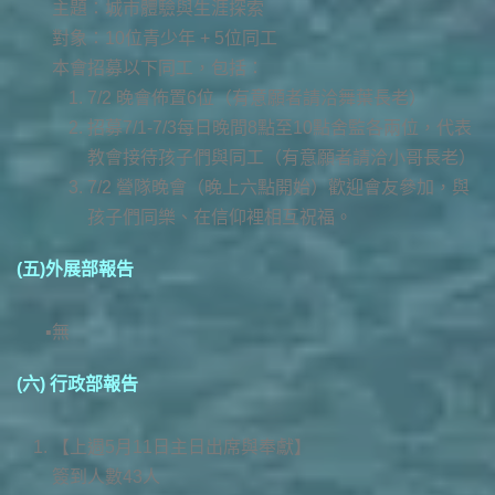
主題：城市體驗與生涯探索
對象：10位青少年 + 5位同工
本會招募以下同工，包括：
7/2 晚會佈置6位（有意願者請洽舞葉長老）
招募7/1-7/3每日晚間8點至10點舍監各兩位，代表
教會接待孩子們與同工（有意願者請洽小哥長老）
7/2 營隊晚會（晚上六點開始）歡迎會友參加，與
孩子們同樂、在信仰裡相互祝福。
(五)外展部報告
無
(六) 行政部報告
【上週5月11日主日出席與奉獻】
簽到人數43人