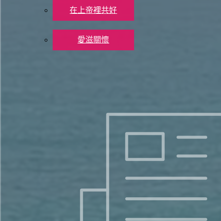
and whirling dust before the storm.
在上帝裡共好
社會關懷
14 At evening time, behold, terror! Before morning, they are no more! 
愛滋關懷
聯絡我們
《聖經串珠注釋》
奉獻支持
X
猶大當時的敵人包括亞蘭、以色列、亞述等。他們雖攻擊猶大
O一年圍攻耶路撒冷失敗，就是最明顯的例子（參王下18-19）