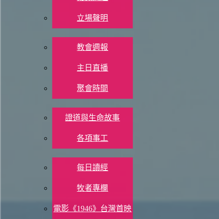
Print 🖨
立場聲明
參加聚會
7/3 (四)
教會週報
以賽亞書 17：12-14
主日直播
聚會時間
現代中文譯本（2019）
教會生活
12 列強都騷動起來，像狂濤怒吼，像巨浪衝擊。
證道與生命故事
13 列強侵犯有如波浪；但是上帝阻止了它們，使它們退卻，
各項事工
14 晚間它們叫人驚恐，第二天早晨卻無影無蹤。這是蹂躪劫
信仰資源
每日讀經
ESV
牧者專欄
12 Ah, the thunder of many peoples; they thunder like the thundering of
電影《1946》台灣首映
13 The nations roar like the roaring of many waters, but he will rebuk