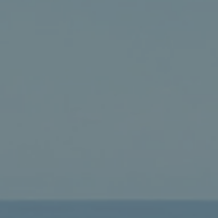
像山谷風中的塵土，像旋風中被吹散的麥稭。
奪我們土地的人所遭遇的命運。
 the sea! Ah, the roar of nations; they roar like the roaring of mighty 
e them, and they will flee far away, chased like chaff on the mountains