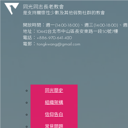
Skip to content
同光同志長老教會
是支持關懷性少數及其他弱勢社群的教會
同光同志長老教會 Tong-Kwang Light House Presbyterian Church
開放時間：
週一(14:00-18:00)、週三(14:00-18:00)
、
週四
地址：10442台北市中山區長安東路一段50號7樓
電話：+886-970-641-420
電郵：
tongkwang@gmail.com
關於同光
同光簡史
組織架構
每日讀經 – 7/3 (四)
信仰告白
常見問題