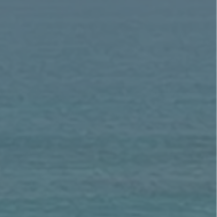
er us.
拿基立於主前七