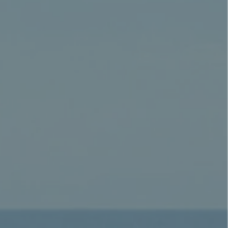
waters!
 before the wind