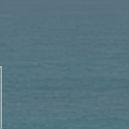
This is the portion of those who loot us, and the lot of those who plund
，如洪水奔騰而至，但神必使他們受驚嚇，落荒而逃。亞述王西
。