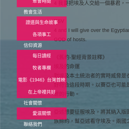
聚會時間
4 我要把埃及人交給一個暴君
教會生活
ESV
證道與生命故事
4 and I will give over the Egypti
各項事工
GOD of hosts.
信仰資源
每日讀經
《舊約-聖經背景註釋》
埃及的命運
牧者專欄
對埃及本土統治者的實時威脅是
電影《1946》台灣首映
好符合這段時期。以賽亞也可能
在上帝裡共好
世的行動。
社會關懷
亞述想要征服埃及，將其納入版
愛滋關懷
族締約，幫亞述看守埃及。兩國
聯絡我們