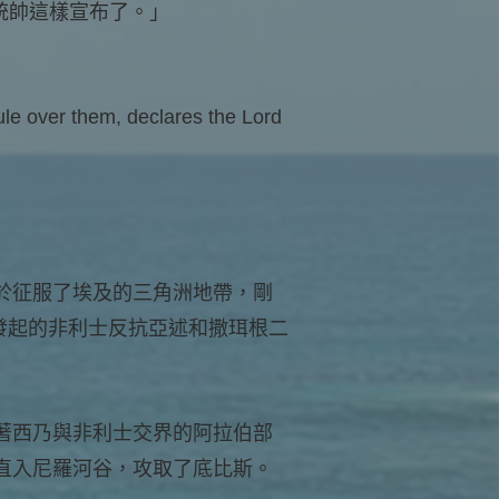
統帥這樣宣布了。」
rule over them, declares the Lord
於征服了埃及的三角洲地帶，剛
發起的非利士反抗亞述和撒珥根二
著西乃與非利士交界的阿拉伯部
直入尼羅河谷，攻取了底比斯。