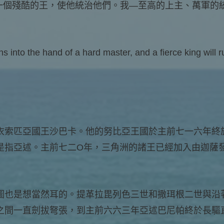
，一個殘酷的王，使他統治他們。我—至高的上主、萬軍的
ans into the hand of a hard master, and a fierce king will 
衣索匹亞國王沙巴卡。他的努比亞王國於主前七一六年終
是指亞述。主前七二O年，三角洲的諸王已經加入由迦薩
圖也是想當然耳的。提革拉毘列色三世和撒珥根二世與沿
之間一直劍拔弩張，到主前六六三年亞述巴尼帕終於長驅