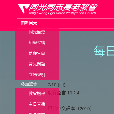
Skip
to
關於同光
content
同光簡史
組織架構
每日
信仰告白
常見問題
立場聲明
參加聚會
7/10 (四)
以賽亞書 19：4
教會週報
主日直播
現代中文譯本（2019）