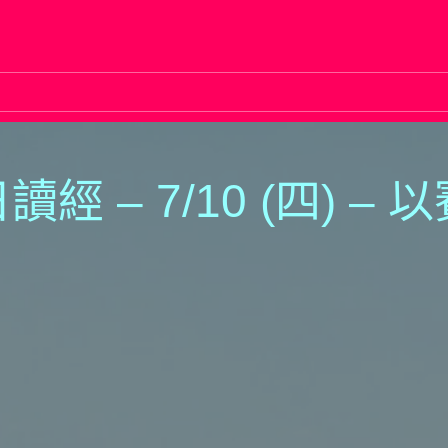
讀經 – 7/
1
0 (四) –