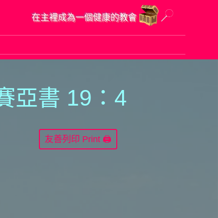
在主裡成為一個健康的教會
 以賽亞書
1
9：4
Print 🖨