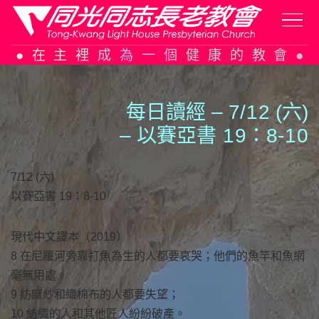
Skip
在主裡成為一個健康的教會
to
content
每日讀經 – 7/
1
2 (六)
– 以賽亞書
1
9：8-
1
0
7/12 (六)
以賽亞書 19：8-10
現代中文譯本（2019）
8 在尼羅河旁靠打魚為生的人都要哀哭；他們的魚竿和魚網
毫無用處。
9 紡麻紗和織棉布的人都要失望；
10 紡織的人和其他匠人紛紛破產。