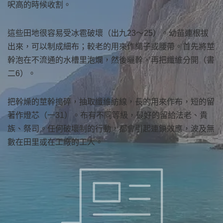
呎高的時候收割。
這些田地很容易受冰雹破壞（出九23～25）。幼苗連根拔
出來，可以制成細布；較老的用來作繩子或腰帶。首先將莖
幹泡在不流通的水槽里泡爛，然後曬幹，再把纖維分開（書
二6）。
把幹燥的莖幹搗碎，抽取纖維紡線，長的用來作布，短的留
著作燈芯（一31）。布有不同等級，最好的留給法老、貴
族、祭司。任何破壞制的行動，都會引起連鎖效應，波及無
數在田里或在工廠的工人。