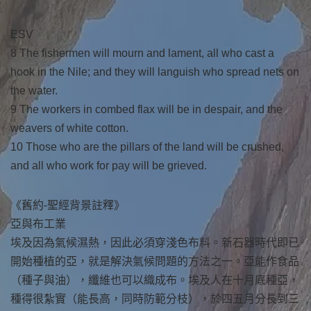
ESV
8 The fishermen will mourn and lament, all who cast a
hook in the Nile; and they will languish who spread nets on
the water.
9 The workers in combed flax will be in despair, and the
weavers of white cotton.
10 Those who are the pillars of the land will be crushed,
and all who work for pay will be grieved.
《舊約-聖經背景註釋》
亞與布工業
埃及因為氣候濕熱，因此必須穿淺色布料。新石器時代即已
開始種植的亞，就是解決氣候問題的方法之一。亞能作食品
（種子與油），纖維也可以織成布。埃及人在十月底種亞，
種得很紮實（能長高，同時防範分枝），於四五月分長到三