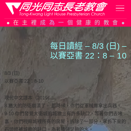
Skip
在主裡成為一個健康的教會
to
content
每日讀經 – 8/3 (日) –
以賽亞書 22：8 –
1
0
8/3 (日)
以賽亞書 22：8-10
現代中文譯本（2019）
8 猶大的防衛崩潰了。 那時候，你們從軍械庫拿出兵器。
9-10 你們發覺大衛城的城牆上有許多缺口，等著你們去堵
塞。你們視察城裡所有的房屋，拆除了一部分，拿拆下來的
石頭修補城牆的缺口。為著積儲足夠的水，