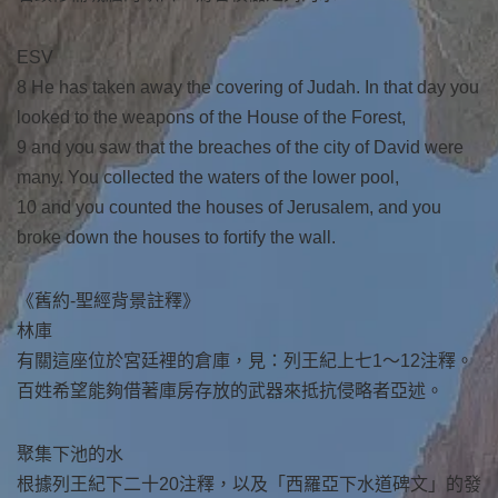
ESV
8 He has taken away the covering of Judah. In that day you
looked to the weapons of the House of the Forest,
9 and you saw that the breaches of the city of David were
many. You collected the waters of the lower pool,
10 and you counted the houses of Jerusalem, and you
broke down the houses to fortify the wall.
《舊約-聖經背景註釋》
林庫
有關這座位於宮廷裡的倉庫，見：列王紀上七1～12注釋。
百姓希望能夠借著庫房存放的武器來抵抗侵略者亞述。
聚集下池的水
根據列王紀下二十20注釋，以及「西羅亞下水道碑文」的發