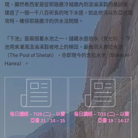
現，顯然希西家是從耶路撒冷城牆內到汲淪溪穀的基訓泉，
建造了一個一千八百呎長的地下水道。如此他得以在亞述圍
攻時，確保耶路撒冷的供水沒問題。
「下池」是兩個蓄水池之一，儲藏水道的水（見七3）。下
池用來灌溉汲淪溪穀坡地上的梯田，最後流入舍拉水池
（The Pool of Shelah），亦即現今的含拉水池（Birket el-
Hamra）。
每日讀經 – 7/29 (二) – 以賽
每日讀經 – 7/15 (二) – 以賽
亞書 21：14 – 15
亞書 19：14-17