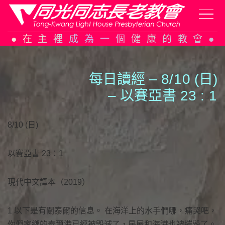
Skip
在主裡成為一個健康的教會
to
content
每日讀經 – 8/
1
0 (日)
– 以賽亞書 23 :
1
8/10 (日)
以賽亞書 23：1
現代中文譯本（2019）
1 以下是有關泰爾的信息。 在海洋上的水手們哪，痛哭吧，
你們家鄉的泰爾港已經被毀滅了，房屋和海港也被摧毀了。