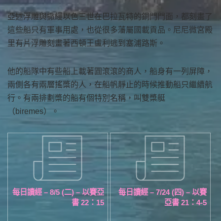
亞述浮雕與撒縵以色三世在巴拉瓦特的銅門門面，都刻畫了
這些船只有軍事用處，也從很多藩屬國載貢品。尼尼微宮殿
里有片浮雕刻畫著西頓王盧利逃到塞浦路斯。
他的船隊中有些船上載著圓滾滾的商人，船身有一列屏障，
兩側各有兩層搖槳的人，在船帆靜止的時候推動船只繼續航
行。有兩排劃槳的船有個特別名稱，叫雙槳艇
（biremes）。
每日讀經 – 8/5 (二) – 以賽亞
每日讀經 – 7/24 (四) – 以賽
書 22：15
亞書 21：4-5