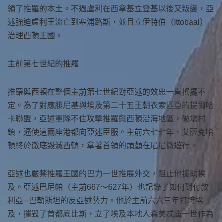
領了推羅的本土。不過盧利在西拿基立登基以後又叛變，亞
述強迫盧利王流亡到塞浦路斯，並且立伊特伯（Ittobaal）
治理西頓王國。
主前第七世紀的推羅
推羅與西頓在整個主前第七世紀對亞述的效忠一直搖擺不
定。為了對應腓尼基與埃及第二十五王朝衣索匹亞的提爾哈
卡聯盟，亞述軍隊不住攻擊推羅與西頓沿海地區，破壞村
鎮，逼使這兩座港都向亞述臣服。主前六七七年，艾薩克哈
頓終於徹底毀滅西頓，拿著首領的頭顱在尼尼微遊行。
亞述也嚴禁推羅王國的巴力一世推展外交，阻止他援助挨
及。亞述巴尼帕（主前667～627年）也記錄了如何對付敘
利亞─巴勒斯坦的反亞述勢力。他於主前六六三年打垮埃
及，摧毀了首都底比斯，立了埃及本地人森美忒庫一世作為