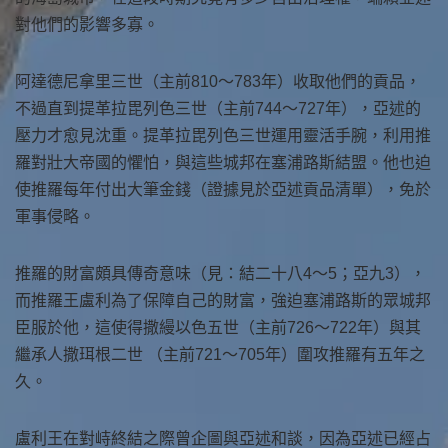
對他們的影響多寡。
阿達德尼拿里三世（主前810～783年）收取他們的貢品，
不過直到提革拉毘列色三世（主前744～727年），亞述的
壓力才愈見沈重。提革拉毘列色三世運用靈活手腕，利用推
羅對壯大帝國的懼怕，與這些城邦在塞浦路斯結盟。他也迫
使推羅每年付出大筆金錢（證據見於亞述貢品清單），免於
軍事侵略。
推羅的財富頗具傳奇意味（見：結二十八4～5；亞九3），
而推羅王盧利為了保障自己的財富，強迫塞浦路斯的眾城邦
臣服於他，這使得撒縵以色五世（主前726～722年）與其
繼承人撒珥根二世 （主前721～705年）圍攻推羅有五年之
久。
盧利王在對峙終結之際曾企圖與亞述和談，因為亞述已經占