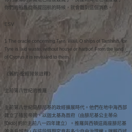
你們的船隻從基提回航的時候，就會聽到這個消息。
ESV
1 The oracle concerning Tyre. Wail, O ships of Tarshish, for
Tyre is laid waste, without house or harbor! From the land
of Cyprus it is revealed to them.
《舊約-聖經背景註釋》
主前第八世紀的推羅
主前第八世紀是腓尼基的政經擴展時代。他們在地中海西部
建立了殖民帝國，以迦太基為首府（由腓尼基公主蒂朵
[Dido] 約於主前八一四年建立）。推羅與西頓這兩座腓尼基
的海島城市，在這段時期究竟有多少自由治理權，端賴亞述