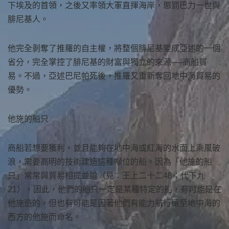
下埃及的首領，之後又率領大軍直揮海岸，懲罰巴力一世與
腓尼基人。
他完全剝奪了推羅的自主權，將整個腓尼基變成亞述的一個
省分，完全掌控了腓尼基的財富與獨立的來源──商船貿
易。不過，亞述巴尼帕死後，推羅又重新奪回地中海貿易的
優勢。
他施的船只
商船若想要獲利，並且能夠在地中海或紅海的水面上乘風破
浪，需要高明的技術建造這種噸位的船。因為「他施的船
只」常常與貿易相提並論（見：王上二十二48；代下九
21），因此，他們的船只一定是某種特定的船，有可能是在
他施造的，但也有可能是因著他們有能力航行遠至地中海的
西方的他施而命名。