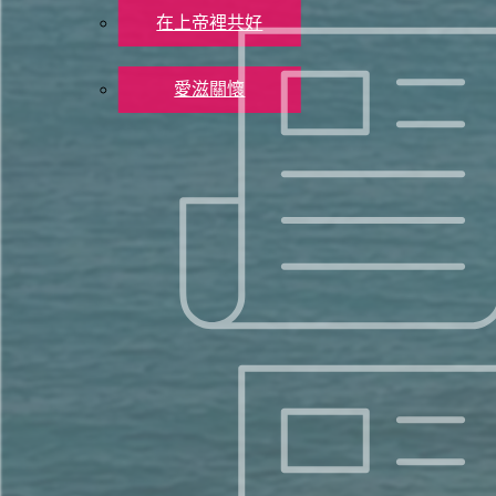
在上帝裡共好
社會關懷
愛滋關懷
聯絡我們
奉獻支持
X