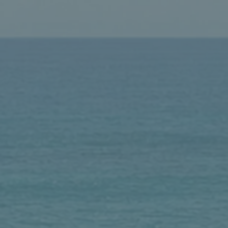
s the sea, have filled you.
為亞述帝國在主前第八世紀中葉擴張一統大業，剝奪了他們的利
六七七年毀滅西頓城。從亞述掌管的各地召募來的軍人，在西頓