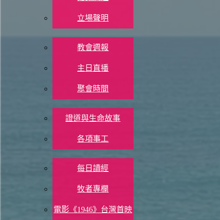
Print 🖨
立場聲明
參加聚會
8/11 (一)
教會週報
以賽亞書 23：2
主日直播
現代中文譯本（2019）
聚會時間
2 沿海的居民，西頓的商人們哪，哭泣吧。
教會生活
ESV
證道與生命故事
2 Be still, O inhabitants of the coast; the merchants of Sidon, who cros
各項事工
《舊約-聖經背景註釋》
信仰資源
每日讀經
西頓的商家
西頓的商人一向富有囂張，可是在此處卻靜默無言，應該是因
牧者專欄
基立（主前701年之後）對該區施壓，最後艾薩克哈頓在主前
電影《1946》台灣首映
了一座亞述城市，稱為卡爾艾薩克哈頓。