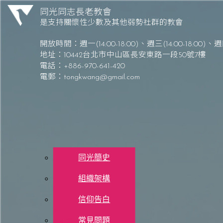
Skip to content
同光同志長老教會
是支持關懷性少數及其他弱勢社群的教會
同光同志長老教會 Tong-Kwang Light House Presbyterian Church
開放時間：
週一(14:00-18:00)、週三(14:00-18:00)
、
週四
地址：10442台北市中山區長安東路一段50號7樓
電話：+886-970-641-420
電郵：
tongkwang@gmail.com
關於同光
同光簡史
組織架構
每日讀經 – 8/
1
1
(一) 
信仰告白
常見問題