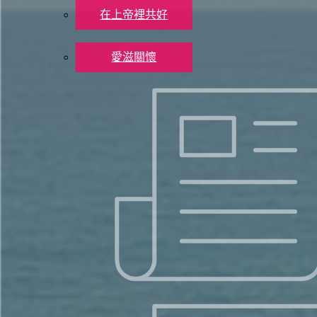
《聖經串珠注釋》
在上帝裡共好
大地如枯萎的植物，因人的罪受牽連。 地上居民觸犯了刻在人心
社會關懷
愛滋關懷
「地上的居民被火焚燒」：犯罪的人民被咒詛，如火燒一般。
聯絡我們
奉獻支持
X