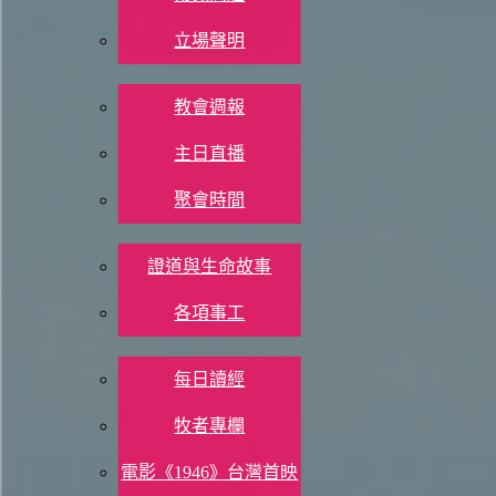
Print 🖨
立場聲明
參加聚會
8/22 (五)
教會週報
以賽亞書 24：4-6
主日直播
現代中文譯本（2019）
聚會時間
4 土地貧瘠枯乾；整個世界衰敗；天地空虛。
教會生活
5 上帝的子民不遵守法律，違反了他所立永遠的約，玷汙他們
證道與生命故事
6 因此，上帝詛咒這地，使它衰敗。人民付出他們所作所為的
各項事工
ESV
信仰資源
每日讀經
4 The earth mourns and withers; the world languishes and withers; the
5 The earth lies defiled under its inhabitants; for they have transgress
牧者專欄
6 Therefore a curse devours the earth, and its inhabitants suffer for the
電影《1946》台灣首映