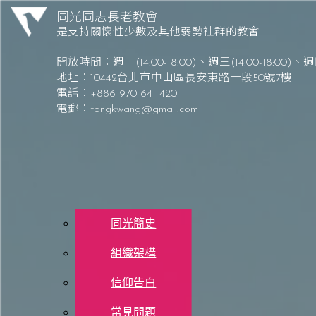
Skip to content
同光同志長老教會
是支持關懷性少數及其他弱勢社群的教會
同光同志長老教會 Tong-Kwang Light House Presbyterian Church
開放時間：
週一(14:00-18:00)、週三(14:00-18:00)
、
週四
地址：10442台北市中山區長安東路一段50號7樓
電話：+886-970-641-420
電郵：
tongkwang@gmail.com
關於同光
同光簡史
組織架構
每日讀經 – 8/22 (五) –
信仰告白
常見問題