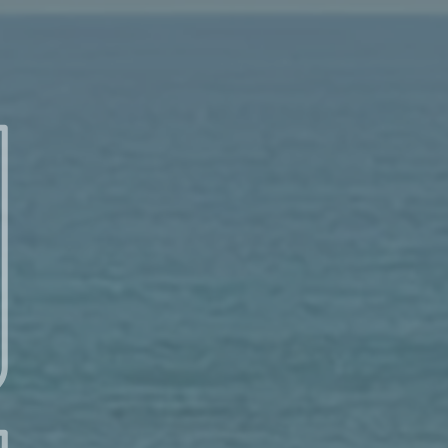
的律法（參羅2:15），破壞了神與全人類所立的約（參創9章
每日讀經 – 8/10 (日) – 以賽亞書 23 : 1