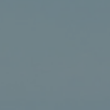
所住的土地。
代價。存活的人越來越少了。
 highest people of the earth languish.
ed the laws, violated the statutes, broken the everlasting covenant.
ir guilt; therefore the inhabitants of the earth are scorched, and few men 