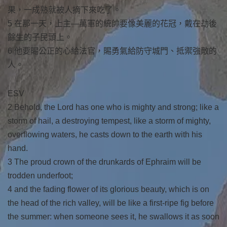
果，一成熟就被人摘下來吃了。
5 在那一天，上主—萬軍的統帥要像美麗的花冠，戴在劫後
餘生的子民頭上。
6 他要賜公正的心給法官，賜勇氣給防守城門、抵禦強敵的
人。
ESV
2 Behold, the Lord has one who is mighty and strong; like a
storm of hail, a destroying tempest, like a storm of mighty,
overflowing waters, he casts down to the earth with his
hand.
3 The proud crown of the drunkards of Ephraim will be
trodden underfoot;
4 and the fading flower of its glorious beauty, which is on
the head of the rich valley, will be like a first-ripe fig before
the summer: when someone sees it, he swallows it as soon