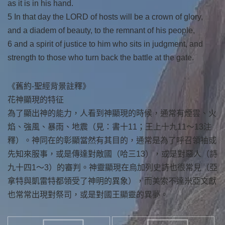
as it is in his hand.
5 In that day the LORD of hosts will be a crown of glory,
and a diadem of beauty, to the remnant of his people,
6 and a spirit of justice to him who sits in judgment, and
strength to those who turn back the battle at the gate.
《舊約-聖經背景註釋》
花神顯現的特征
為了顯出神的能力，人看到神顯現的時候，通常有煙雲、火
焰、強風、暴雨、地震（見：書十11；王上十九11～13注
釋）。神同在的彰顯當然有其目的，通常是為了呼召領袖或
先知來服事，或是傳達對敵國（哈三13），或是對惡人（詩
九十四1～3）的審判。神靈顯現在烏加列史詩也很常見（亞
拿特與凱雷特都領受了神明的異象），而美索不達米亞文獻
也常常出現對祭司，或是對國王顯靈的異夢。