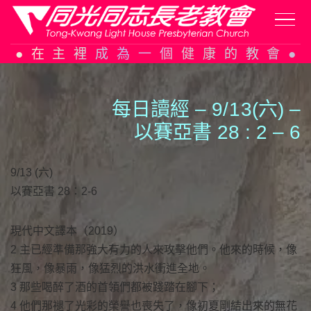
Skip
在主裡成為一個健康的教會
to
content
每日讀經 – 9/
1
3(六) –
以賽亞書 28 : 2 – 6
9/13 (六)
以賽亞書 28：2-6
現代中文譯本（2019）
2 主已經準備那強大有力的人來攻擊他們。他來的時候，像
狂風，像暴雨，像猛烈的洪水衝進全地。
3 那些喝醉了酒的首領們都被踐踏在腳下；
4 他們那褪了光彩的榮譽也喪失了，像初夏剛結出來的無花