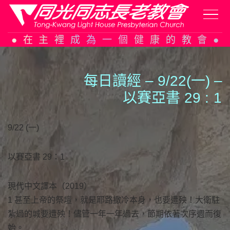
Skip
在主裡成為一個健康的教會
to
content
每日讀經 – 9/22(一) –
以賽亞書 29 :
1
9/22 (一)
以賽亞書 29：1
現代中文譯本（2019）
1 甚至上帝的祭壇，就是耶路撒冷本身，也要遭殃！大衛駐
紮過的城要遭殃！儘管一年一年過去，節期依著次序週而復
始。