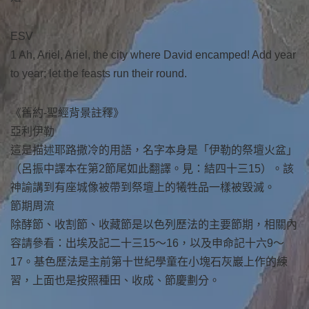
ESV
1 Ah, Ariel, Ariel, the city where David encamped! Add year
to year; let the feasts run their round.
《舊約-聖經背景註釋》
亞利伊勒
這是描述耶路撒冷的用語，名字本身是「伊勒的祭壇火盆」
（呂振中譯本在第2節尾如此翻譯。見：結四十三15）。該
神諭講到有座城像被帶到祭壇上的犧牲品一樣被毀滅。
節期周流
除酵節、收割節、收藏節是以色列歷法的主要節期，相關內
容請參看：出埃及記二十三15～16，以及申命記十六9～
17。基色歷法是主前第十世紀學童在小塊石灰巖上作的練
習，上面也是按照種田、收成、節慶劃分。