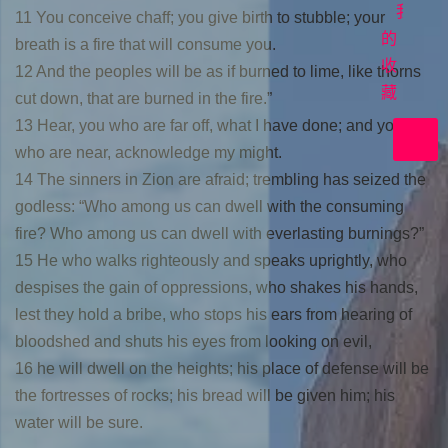
首
我
11 You conceive chaff; you give birth to stubble; your
映
的
breath is a fire that will consume you.
收
在
12 And the peoples will be as if burned to lime, like thorns
上
藏
cut down, that are burned in the fire.”
帝
13 Hear, you who are far off, what I have done; and you
裡
who are near, acknowledge my might.
共
14 The sinners in Zion are afraid; trembling has seized the
好
godless: “Who among us can dwell with the consuming
fire? Who among us can dwell with everlasting burnings?”
15 He who walks righteously and speaks uprightly, who
despises the gain of oppressions, who shakes his hands,
lest they hold a bribe, who stops his ears from hearing of
bloodshed and shuts his eyes from looking on evil,
16 he will dwell on the heights; his place of defense will be
the fortresses of rocks; his bread will be given him; his
water will be sure.