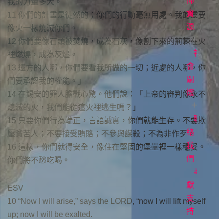
白
直
道
仰
我的力量多大。
播
與
資
常
11 你們的計畫是徒然的；你們的行動毫無用處。我的靈要
見
生
源
聚
像火一樣燒滅你們。
問
會
命
12 你們要像石頭被焚燒，成為石灰，像割下來的荊棘在火
題
時
故
社
每
裡燃燒，成為灰燼。
間
事
日
會
立
13 遠方的人哪，你們要看我所做的一切；近處的人哪，你
場
讀
關
各
們要承認我的權能。」
聲
項
經
懷
14 在錫安的罪人膽戰心驚。他們說：「上帝的審判像永不
明
事
牧
熄滅的火，我們能從這火裡逃生嗎？」
工
者
聯
愛
15 只要你們行為端正，言語誠實，你們就能生存。不要欺
專
滋
絡
壓貧苦人；不要接受賄賂；不參與謀殺；不為非作歹。
欄
關
我
16 這樣，你們就得安全，像住在堅固的堡壘裡一樣穩妥。
懷
們
電
你們將不愁吃喝。
影
奉
《1946
獻
ESV
台
支
10 “Now I will arise,” says the LORD, “now I will lift myself
灣
持
up; now I will be exalted.