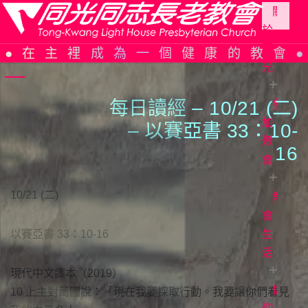
關
於
Skip
同
在主裡成為一個健康的教會
to
光
content
每日讀經 –
1
0/2
1
(二)
參
同
光
加
– 以賽亞書 33：
1
0-
簡
聚
1
6
史
會
組
10/21 (二)
織
教
教
架
會
會
以賽亞書 33：10-16
構
週
生
報
活
信
仰
主
現代中文譯本（2019）
告
日
信
證
10 上主對萬國說：「現在我要採取行動。我要讓你們看見