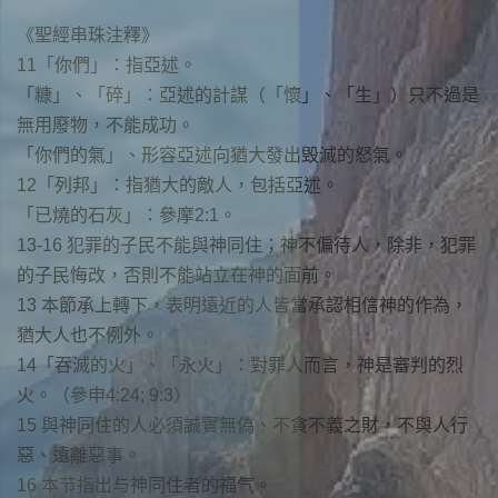
《聖經串珠注釋》
11「你們」：指亞述。
「糠」、「碎」：亞述的計謀（「懷」、「生」）只不過是
無用廢物，不能成功。
「你們的氣」、形容亞述向猶大發出毁滅的怒氣。
12「列邦」：指猶大的敵人，包括亞述。
「已燒的石灰」：參摩2:1。
13-16 犯罪的子民不能與神同住；神不偏待人，除非，犯罪
的子民悔改，否則不能站立在神的面前。
13 本節承上轉下，表明遠近的人皆當承認相信神的作為，
猶大人也不例外。
14「吞滅的火」、「永火」：對罪人而言，神是審判的烈
火。（參申4:24; 9:3）
15 與神同住的人必須誠實無偽、不貪不義之財，不與人行
惡、遠離惡事。
16 本节指出与神同住者的福气。