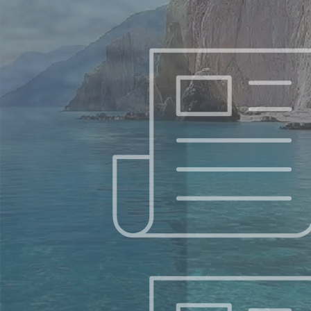
灣
們
甚至連亞拉巴的近似沙漠的地帶（在約但裂谷；耶十七6）也
首
映
會變得豐饒，充滿生物，就像那些本來就肥沃的地帶一樣。
獻
上
支
帝
裡
持
共
好
的
收
藏
每日讀經 – 8/31(日) – 以賽亞書 25 : 7 – 9