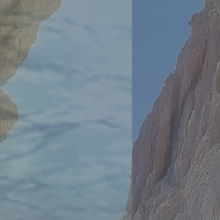
會
週
告
它要像黎巴嫩一樣壯麗，像迦密和沙崙一樣肥沃。
報
生
白
人人要看到上主的榮耀，看到我們上帝的威嚴。
活
日
3 你們要使疲乏的手健壯，使顫抖的腿站直。
見
直
問
4 要告訴失望的人：堅強吧，不要害怕！
播
題
上帝要來拯救你們；他要向你們的仇敵報復。
道
會
仰
場
與
ESV
時
聲
生
資
1 The wilderness and the dry land shall be glad; the desert shall
間
明
命
rejoice and blossom like the crocus;
源
故
2 it shall blossom abundantly and rejoice with joy and singing. The
事
glory of Lebanon shall be given to it, the majesty of Carmel and
Sharon. They shall see the glory of the LORD, the majesty of our
項
God.
日
事
會
3 Strengthen the weak hands, and make firm the feeble knees.
讀
工
4 Say to those who have an anxious heart, “Be strong; fear not!
經
關
Behold, your God will come with vengeance, with the recompense
懷
of God. He will come and save you.”
者
專
《舊約-聖經背景註釋》
欄
迦密與沙侖
滋
以東滅亡以後，北邊的地區就免受其壓制，重新恢覆繁榮與土
影
絡
關
《
地的肥沃。其中包括迦密與沙侖（請參三十三章6節注釋，該
懷
我
台
處的情況剛好相反），就是沿著以色列北部海岸平原的區域。