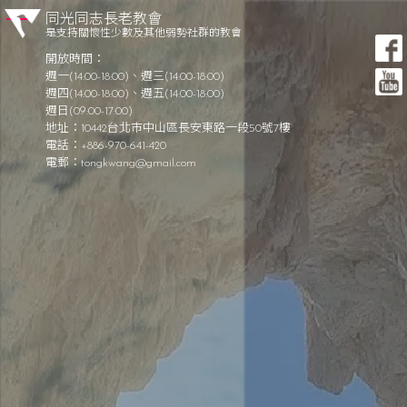
Skip to content
同光同志長老教會
是支持關懷性少數及其他弱勢社群的教會
同光同志長老教會 Tong-Kwang Light House Presbyterian
開放時間：
Church
週一(14:00-18:00)、週三(14:00-18:00)
週四(14:00-18:00)、週五(14:00-18:00)
週日(09:00-17:00)
地址：10442台北市中山區長安東路一段50號7樓
電話：+886-970-641-420
於
電郵：
tongkwang@gmail.com
在主裡成為一個健康的教會
每日讀經 –
1
0/3
1
(五) 以賽亞書
同
光
35：
1
-4
光
10/31 (五)
加
簡
史
聚
以賽亞書 35：1-4
會
織
架
現代中文譯本（2019）
構
1 沙漠要欣喜；荒野間花兒盛開。
會
2 沙漠萬紫千紅，欣喜歡呼歌唱。
仰