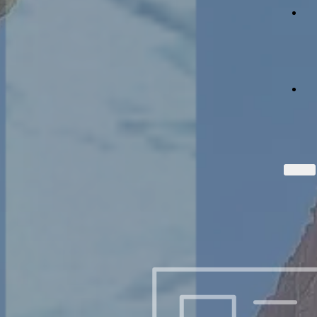
首
映
《聖經串珠注釋》
獻
1 簡述西拿基立的進攻。根據亞述的文獻，猶大有46個堅固城
上
支
及無數城外的村落當時已被西拿基立攻取。
帝
裡
持
共
2 「拉吉」：在耶京之西南，是通往耶京的要道上一個堅固的
好
防御城，亞述軍猛攻此城，引致城內死傷無數，目的是攔截埃
的
及軍隊北上援救大。
收
「拉伯沙基」：乃亞述的官銜，非人名。
藏
「他就站在 …… 大路上」：這位亞述官員儼若先知般，參串
及
「亞述大王如此說」這開首語（4）。
3 有關以利亞敬及舍伯那事跡，見串及注。
4 拉伯沙基稱呼猶大王為「希西家」，顯出藐視的態度。