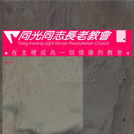
Skip to content
同光同志長老教會 Tong-Kwang Light House Presbyterian
Church
於
在主裡成為一個健康的教會
同
光
每日讀經 –
1
1
/2 (日)
光
加
以賽亞書 36：
1
-4
簡
史
聚
會
織
11/2 (日)
架
構
以賽亞書 36：1-4
會
仰
會
週
現代中文譯本（2019）
告