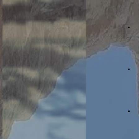
報
生
白
1 希西家在位的第十四年，亞述皇帝西拿基立攻打猶大的設防
活
日
城鎮，加以佔領。
見
直
2 於是他命令他的大將率領大軍從拉吉到耶路撒冷，列陣在上
問
播
題
池水溝旁，在通往漂布工場的大路上，要希西家投降。
道
會
3 三個猶大代表前往談判，他們是：希勒家的兒子王宮總管以
仰
場
與
時
利亞敬，王室書記舍伯那，亞薩的兒子國史大臣約亞。
聲
生
資
間
明
命
4 述的大將問：「亞述皇帝要知道希西家憑什麼會有這樣的把
源
故
握。
事
ESV
項
日
1 In the fourteenth year of King Hezekiah, Sennacherib king of
事
會
讀
Assyria came up against all the fortified cities of Judah and took
工
經
them.
關
2 And the king of Assyria sent the Rabshakeh from Lachish to King
懷
者
Hezekiah at Jerusalem, with a great army. And he stood by the
專
conduit of the upper pool on the highway to the Washer’s Field.
欄
3 And there came out to him Eliakim the son of Hilkiah, who was
over the household, and Shebna the secretary, and Joah the son of
滋
影
Asaph, the recorder.
絡
關
《
4 And the Rabshakeh said to them, “Say to Hezekiah, ‘Thus says
懷
我
台
the great king, the king of Assyria: On what do you rest this trust of
灣
yours?
們