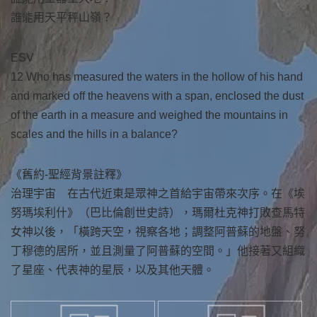
誰能用天平秤山嶺？
ESV
12 Who has measured the waters in the hollow of his hand
and marked off the heavens with a span, enclosed the dust
of the earth in a measure and weighed the mountains in
scales and the hills in a balance?
《舊約-聖經背景註釋》
治理宇宙 在古代近東是眾神之首給宇宙帶來次序。在《埃
努瑪埃利什》（巴比倫創世史詩），瑪爾杜克神打敗查馬特
女神以後，「橫跨天空，視察各地；調整阿普蘇的地盤、努
丁穆德的居所，並且測量了阿普蘇的空間。」他接著又組織
了星座、代表神的星辰，以及其他天體。