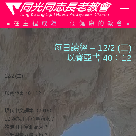
Skip
在主裡成為一個健康的教會
to
content
每日讀經 –
1
2/2 (二)
以賽亞書 40：
1
2
12/2 (二)
以賽亞書 40：12
現代中文譯本（2019）
12 誰能用手心量海水？
誰能用手掌測高天？
誰能用量器量大地？