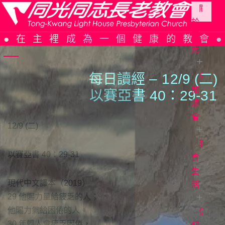
關
於
Skip
同
在主裡成為一個健康的教會
to
光
content
每日讀經 –
1
2/9 (二)
參
同
光
加
以賽亞書 40：29-3
1
簡
聚
史
會
12/9 (二)
組
織
教
教
以賽亞書 40：29-31
架
會
會
構
週
生
現代中文譯本（2019）
報
活
信
29 他賜力量給疲乏的人；
仰
主
他賜力氣給困倦的人。
告
日
信
證
30 年輕人會疲乏困倦，