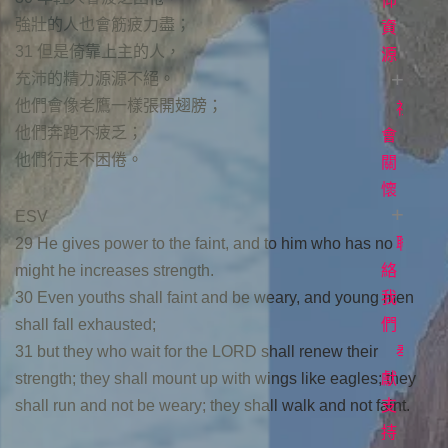
白
直
道
仰
強壯的人也會筋疲力盡；
播
與
資
常
31 但是倚靠上主的人，
見
生
源
聚
充沛的精力源源不絕。
問
會
命
他們會像老鷹一樣張開翅膀；
題
時
故
社
每
他們奔跑不疲乏；
間
事
日
會
立
他們行走不困倦。
場
讀
關
各
聲
項
經
懷
ESV
明
事
牧
29 He gives power to the faint, and to him who has no
工
者
聯
愛
might he increases strength.
專
滋
絡
30 Even youths shall faint and be weary, and young men
欄
關
我
shall fall exhausted;
懷
們
電
31 but they who wait for the LORD shall renew their
影
奉
strength; they shall mount up with wings like eagles; they
《1946
獻
shall run and not be weary; they shall walk and not faint.
台
支
灣
持