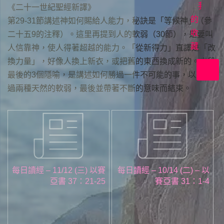
首
我
《二十一世紀聖經新譯》
映
的
第29-31節講述神如何賜給人能力，秘訣是「等候神」（參
收
在
二十五9的注釋）。這里再提到人的軟弱（30節），是要叫
上
藏
人信靠神，使人得著超越的能力。「從新得力」直譯是「改
帝
換力量」，好像人換上新衣，或把舊的東西換成新的。本段
裡
最後的3個隱喻，是講述如何勝過一件不可能的事，以及勝
共
過兩種天然的軟弱，最後並帶著不斷的意味而結束。
好
每日讀經 – 11/12 (三) 以賽
每日讀經 – 10/14 (二) – 以
亞書 37：21-25
賽亞書 31：1-4