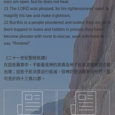
ears are open, but he does not hear.
21 The LORD was pleased, for his righteousness’ sake, to
magnify his law and make it glorious.
22 But this is a people plundered and looted; they are all of
them trapped in holes and hidden in prisons; they have
become plunder with none to rescue, spoil with none to
say, “Restore!”
《二十一世紀聖經新譯》
在這些篇章中，不斷看見神的恩典及祂子民執意叛逆的交替
出現；這些子民決意自行毀滅，但神仍堅決要恩待他們，這
可見於四十三章21節。