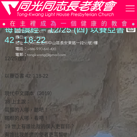
同光同志長老教會
是支持關懷性少數及其他弱勢社群的教會
Skip
開放時間：
在主裡成為一個健康的教會
to
週一(14:00-18:00)、週三(14:00-18:00)
每日讀經 –
1
2/25 (四) 以賽亞書
週四(14:00-18:00)、週五(14:00-18:00)
content
42：
1
8-22
週日(09:00-17:00)
地址：10442台北市中山區長安東路一段50號7樓
電話：+886-970-641-420
電郵：
tongkwang@gmail.com
12/25 (四)
以賽亞書 42：18-22
現代中文譯本（2019）
18 上主說：
耳聾的人哪，聽吧！
瞎眼的人哪，看吧！
19 世上有誰比我的僕人更盲目？
有誰比我差遣的使者更耳聾？