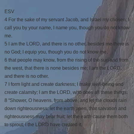
ESV
4 For the sake of my servant Jacob, and Israel my chosen, I
call you by your name, I name you, though you do not know
me.
5 I am the LORD, and there is no other, besides me there is
no God; I equip you, though you do not know me,
6 that people may know, from the rising of the sun and from
the west, that there is none besides me; I am the LORD,
and there is no other.
7 I form light and create darkness; I make well-being and
create calamity; I am the LORD, who does all these things.
8 “Shower, O heavens, from above, and let the clouds rain
down righteousness; let the earth open, that salvation and
righteousness may bear fruit; let the earth cause them both
to sprout; I the LORD have created it.