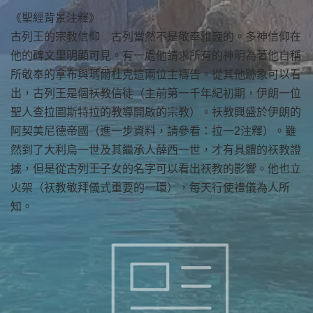
《聖經背景注釋》
古列王的宗教信仰 古列當然不是敬奉雅巍的。多神信仰在
他的碑文里明顯可見。有一處他請求所有的神明為著他自稱
所敬奉的拿布與瑪爾杜克這兩位主禱告。從其他跡象可以看
出，古列王是個祆教信徒（主前第一千年紀初期，伊朗一位
聖人查拉圖斯特拉的教導開啟的宗教）。祆教興盛於伊朗的
阿契美尼德帝國（進一步資料，請參看：拉一2注釋）。雖
然到了大利烏一世及其繼承人薛西一世，才有具體的祆教證
據，但是從古列王子女的名字可以看出祆教的影響。他也立
火架（祆教敬拜儀式重要的一環），每天行使禮儀為人所
知。