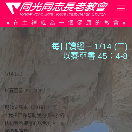
Skip
在主裡成為一個健康的教會
to
content
每日讀經 –
1
/
1
4 (三)
以賽亞書 45：4-8
1/14 (三)
以賽亞書 45：4-8
現代文譯本（2019）
4 我指定你幫助我的僕人雅各，
扶助我所揀選的以色列。
我指名呼喚你；