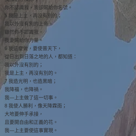
你不認識我、我卻賜給你名號。
5 我是上主，再沒有別的；
我以外沒有別的上帝。
雖然你不認識我，
我要賜給你力量。
6 我這麼做，要使普天下，
從日出到日落之地的人，都知道：
我以外沒有別的；
我是上主，再沒有別的。
7 我造光明，也造黑暗；
我降福，也降禍。
我—上主做了這一切事。
8 我使人勝利，像天降霖雨；
大地要伸手承接，
且要開自由和正義的花。
我—上主要使這事實現。