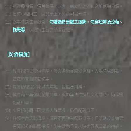
(一)
聖禮典預備／值月長老／司會：請於早上9:40之前到場預備。
(二)
招待小組同工：請於早上9:30前到場預備。
(三)
服事時請注意服儀：
勿著過於暴露之服飾、勿穿短褲及涼鞋、
拖鞋等
，以維持主日之簡潔莊重。
［防疫措施］
(一)
教會招待桌提供酒精，參與各類實體聚會時，入場時請消毒，
並在聚會期間勤洗手。
(二)
教會仍維持定期消毒場地、設備及用具。
(三)
教會內不再強制配戴口罩，但如無法維持社交距離時，仍建議
配戴口罩。
(四)
主日招待同工因接觸人群眾多，仍需配戴口罩。
(五)
各類室內活動講座、課程不再強制配戴口罩；但活動設計如果
需要較多的肢體接觸，則由活動負責人決定佩戴口罩的措施。