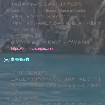
✝️連結主愛裡—同志友善基督徒國際交流會
International Queer Alliance Christian Conference
📌時間：2026.05.01~2026.05.03
📌地點：台北矽谷國際會議中心（新北市新店區北新路
三段223號2樓）
👉即日起開放報名
👉講員介紹.每日議程.報名資訊，詳情請進官網
https://tkchurch.org/iqacc/
(三) 崇拜部報告
【二月22日野外禮拜】
二月22日因辦理教會退修會及野外禮拜，主日當天早上
在長安東路會堂將暫停聚會及線上直播，不便之處敬請
見諒。
【敬拜團大團聚】
崇拜部訂於三月8日下午2點舉行敬拜團大團聚，不論是