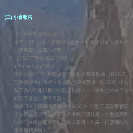
(二) 小會報告
【本月長執會和小會】
今天（8日）主日後將召開本月長執會和小會，請長老
群和執事群預備心出席。
【2026年特會-講員介紹】
● Reina Ueno 牧師
牧師自2022年4月起擔任日本聯合基督教會（UCCJ）
部落解放中心主任。作為聯合基督教會（UCCJ）中為
數不多的公開出櫃的女同志牧師之一，她致力於在日本
語境下推進交織性正義。
她是日本全國基督教協會（NCCJ）性別正義政策發展
工作組成員，每年在日本各地就部落歧視、性別議題和
LGBTQ+權益等主題進行多次演講。也是一位活躍的作
家和編輯撰稿人。