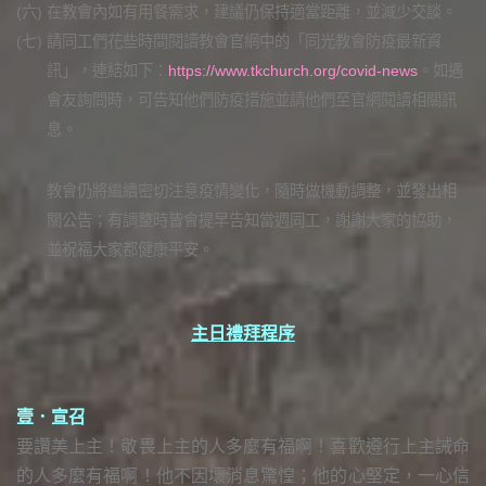
(六)
在教會內如有用餐需求，建議仍保持適當距離，並減少交談。
(七)
請同工們花些時間閱讀教會官網中的「同光教會防疫最新資
訊」，連結如下：
https://www.tkchurch.org/covid-news
。如遇
會友詢問時，可告知他們防疫措施並請他們至官網閱讀相關訊
息。
教會仍將繼續密切注意疫情變化，隨時做機動調整，並發出相
關公告；有調整時皆會提早告知當週同工，謝謝大家的協助，
並祝福大家都健康平安。
主日禮拜程序
壹．宣召
要讚美上主！敬畏上主的人多麼有福啊！喜歡遵行上主誡命
的人多麼有福啊！他不因壞消息驚惶；他的心堅定，一心信