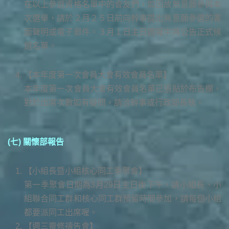
在以上參選資格名單中的會友們，如因故無意願參與本
次選舉，請於２月２５日前向幹事提出無意願參選的書
面聲明或電子郵件。３月１日主日週報中將公告正式候
選名單。
【本年度第一次會員大會有效會員名單】
本年度第一次會員大會有效會員名單已張貼於布告欄，
對於出席次數如有疑問，請洽幹事或行政部長執。
(七) 關懷部報告
【小組長暨小組核心同工季聚會】
第一季聚會日期為3月29日主日後下午，請小組長、小
組聯合同工群和核心同工群預留時間參加，請每個小組
都要派同工出席喔。
【週三靈修禱告會】