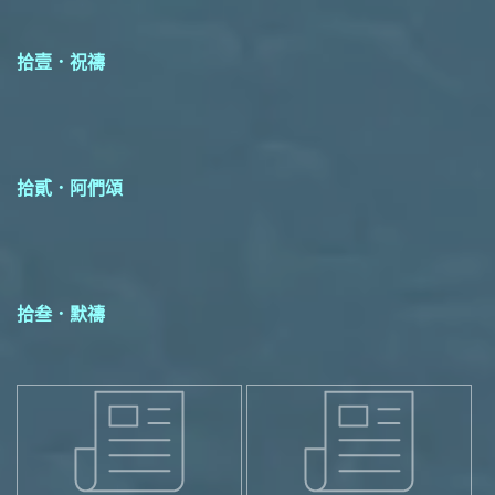
拾壹．祝禱
拾貳．阿們頌
拾叁．默禱