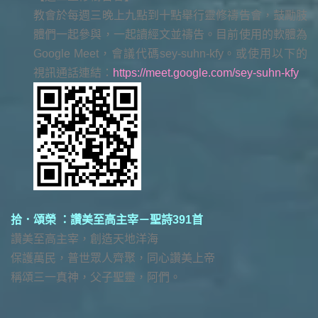
教會於每週三晚上九點到十點舉行靈修禱告會，鼓勵肢
體們一起參與，一起讀經文並禱告。目前使用的軟體為
Google Meet，會議代碼sey-suhn-kfy。或使用以下的
視訊通話連結：
https://meet.google.com/sey-suhn-kfy
拾．頌榮 ：讚美至高主宰－聖詩391首
讚美至高主宰，創造天地洋海
保護萬民，普世眾人齊聚，同心讚美上帝
稱頌三一真神，父子聖靈，阿們。