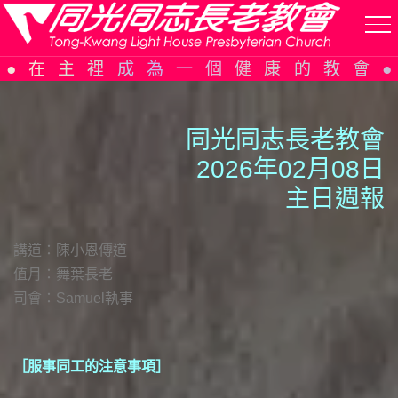
Skip
在主裡成為一個健康的教會
to
content
同光同志長老教會
2026年02月08日
主日週報
講道：陳小恩傳道
值月：舞葉長老
司會：Samuel執事
［服事同工的注意事項］