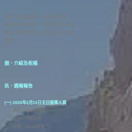
我將生命獻給祢 － 聖詩382首
我將金錢獻給祢，使用遵照主旨意；
我的才智獻給祢，成主器皿心樂意。
阿們！
捌．介紹及祝福
玖．週報報告
(一)
2026年2月15日主日服事人員
講道：陳小恩傳道
值月：小哥長老
司會：Sarah執事