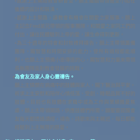
▫︎感謝上主賜給教會新會堂，願主繼續帶領遷堂小組在
後續的設計和裝潢。
▫︎感謝上主開路，讓教會有機會在關愛之家服事。願上
主記念Fred弟兄帶領的服事團隊，和關愛之家同工們的
付出，讓住民體驗到上帝的愛，讓生命得到更新。
▫︎為三十週年的特會和封牧禮拜禱告，願上主帶領籌備
團隊，賜智慧和時間安排的能力，使所有過程都能順
利。也願上主預備小恩傳道的心，賜智慧和力量來帶領
長執團隊面對教會發展的挑戰。
為會友及家人身心靈禱告。
願上主憐憫在病痛中的肢體與家人，賜下醫治與平安。
祈求上主安慰和陪伴心情低落、受創、睡眠品質不好的
肢體。目前也有肢體在求職中或為工作與業績擔憂焦
慮，願上主帶領開路，供應肢體們所需。願聖靈提醒會
友每天都透過讀經，禱告，詩歌來與主親近，每日都能
經驗到上主無限的慈愛。