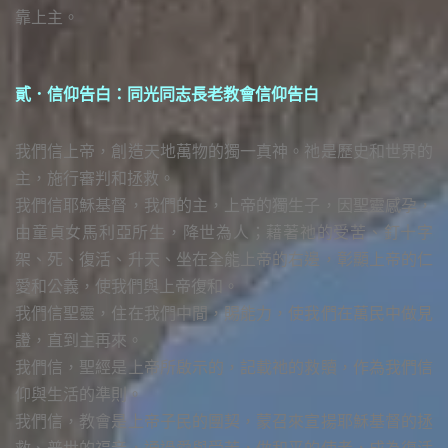
靠上主。
貳．信仰告白：同光同志長老教會信仰告白
我們信上帝，創造天地萬物的獨一真神。祂是歷史和世界的
主，施行審判和拯救。
我們信耶穌基督，我們的主，上帝的獨生子，因聖靈感孕，
由童貞女馬利亞所生，降世為人；藉著祂的受苦、釘十字
架、死、復活、升天、坐在全能上帝的右邊，彰顯上帝的仁
愛和公義，使我們與上帝復和。
我們信聖靈，住在我們中間，賜能力，使我們在萬民中做見
證，直到主再來。
我們信，聖經是上帝所啟示的，記載祂的救贖，作為我們信
仰與生活的準則。
我們信，教會是上帝子民的團契，蒙召來宣揚耶穌基督的拯