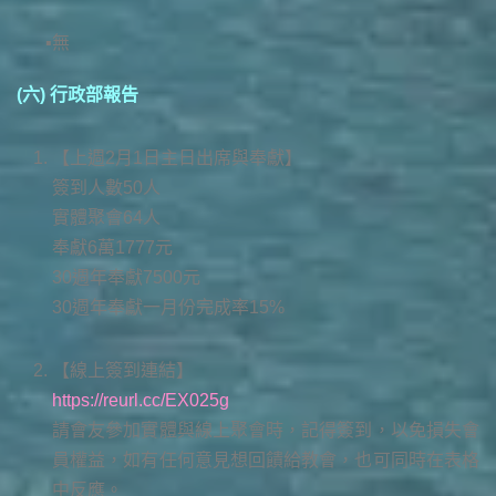
無
(六) 行政部報告
【上週2月1日主日出席與奉獻】
簽到人數50人
實體聚會64人
奉獻6萬1777元
30週年奉獻7500元
30週年奉獻一月份完成率15%
【線上簽到連結】
https://reurl.cc/EX025g
請會友參加實體與線上聚會時，記得簽到，以免損失會
員權益，如有任何意見想回饋給教會，也可同時在表格
中反應。