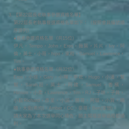
【第22屆長老執事參選資格名單】
第22屆長老執事餐選資格名單如下：（按照會員編號順
序排列）
●長老參選資格名單（共15位）
伊凡，Tempo，John，Eros，舞葉，片片，Ivy，阿
倫，英士，小哥，hipo，家和，Samuel，Lawrence，
Tim。
●執事參選資格名單（共32位）
Eros，小徐，Gary，小暉，亭屹，Hugo，小潘，幫
幫，Sarah莊，英士，阿建，Samuel，香檳，
Hinson，小柔，Lawrence，Tim，RJ，子咪，子員，
小毅Richard，彥呈，小諭，勝哥，阿駿，小賀，喃
喃，大衛(希均)，Amber，CC，豪哥，Ben(家愷)。
請大家為了本次選舉同心禱告，願主賜福選舉過程都順
利。