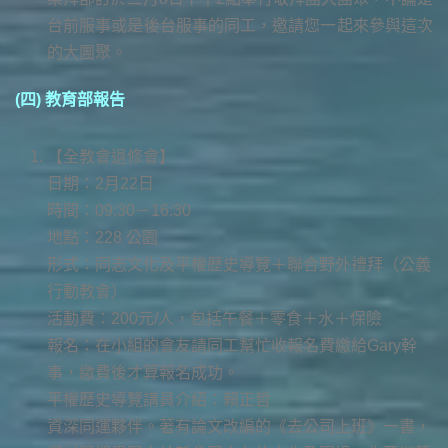
台前服事或是後台服事的同工，邀請您一起來參與這次
的大團聚。
(四) 教育部報告
【全教會退修會】
日期：2月22日
時間：09:30－16:30
地點：228 公園
形式：同志文化及平權歷史導覽＋聯合野外禮拜（公義
行動教會）
活動費：200元/人，包括午餐＋零食＋水＋保險
報名：在小組的會友請同工幫忙收報名費繳給Gary幹
事，繳費後才算報名成功。
平權歷史導覽講員介紹：賴正哲
資深同運夥伴。著有論文改編的《去公司上班》一書，