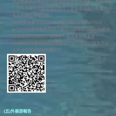
探討早期男同志於新公園交友的文化及困境。為亞洲第
一間同志書店晶晶書庫創辦人。曾籌備並參與各種大小
多元的性別平權活動。
●因為需要買保險和訂餐食報名截止日期為2月8日。
●已知的過敏包括乳製品、蠶豆、海植動物類。如果還
有其他類別請通知小哥長老。當天會預備素食。
●2月22日是農曆新年假期最後一天，需要訂車票回台
北的會友可提前做規劃。
(五)外展部報告