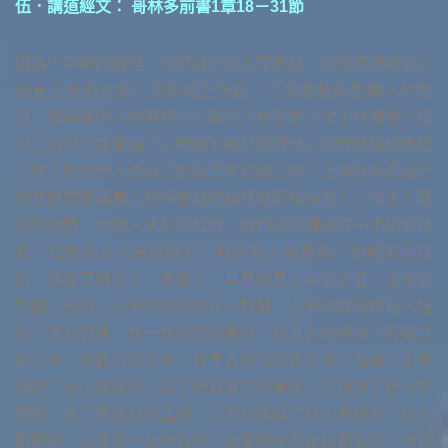
伍．講道經文： 哥林多前書1章18－31節
因為十字架的道理，在那滅亡的人是愚拙，在我們得救的人
卻是上帝的大能。就如經上所記：「我要摧毀智慧人的智
慧，廢棄聰明人的聰明。」智慧人在哪裏？文士在哪裏？這
世上的辯士在哪裏？上帝豈不是已使這世上的智慧變成愚拙
了嗎？既然世人憑自己的智慧不認識上帝，上帝就本着自己
的智慧樂意藉着人所傳愚拙的話拯救那些信的人。猶太人要
的是神蹟，希臘人求的是智慧，我們卻是傳被釘十字架的基
督，這對猶太人是絆腳石，對外邦人是愚拙；但對那蒙召
的，無論是猶太人、希臘人，基督總是上帝的大能，上帝的
智慧。因為，上帝的愚拙總比人智慧；上帝的軟弱總比人強
壯。弟兄們哪，想一想你們的蒙召，按着人的觀點，有智慧
的不多，有能力的不多，有尊貴地位的也不多。但是，上帝
揀選了世上愚拙的，為了使有智慧的羞愧；又揀選了世上軟
弱的，為了使強壯的羞愧。上帝也揀選了世上卑賤的，被人
厭惡的，以及那一無所有的，為要廢掉那樣樣都有的，使凡