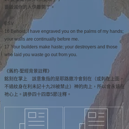
要毀滅你的人快離開了。
ESV
16 Behold, I have engraved you on the palms of my hands;
your walls are continually before me.
17 Your builders make haste; your destroyers and those
who laid you waste go out from you.
《舊約-聖經背景註釋》
銘刻在掌上 該意象指的是耶路撒冷會刻在（或刺在上面，
不過紋身在利未記十九28被禁止）神的肉上，所以會永遠在
祂心上。請參四十四章5節注釋。