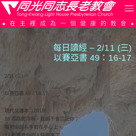
Skip
在主裡成為一個健康的教會
to
content
每日讀經 – 2/
1
1
(三)
以賽亞書 49：
1
6-
1
7
2/11 (三)
以賽亞書 49：16-17
現代文譯本（2019）
16 耶路撒冷啊，我絕不會忘記你；
我把你的名字刻在手心上。
17 要重建你的人快要來了；