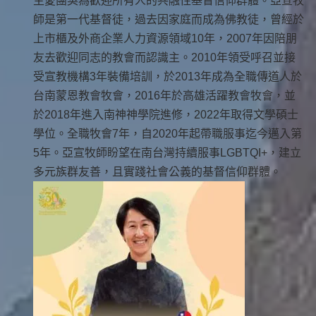
主愛團契為歡迎所有人的共融性基督信仰群體。亞宣牧
師是第一代基督徒，過去因家庭而成為佛教徒，曾經於
上市櫃及外商企業人力資源領域10年，2007年因陪朋
友去歡迎同志的教會而認識主。2010年領受呼召並接
受宣教機構3年裝備培訓，於2013年成為全職傳道人於
台南蒙恩教會牧會，2016年於高雄活躍教會牧會，並
於2018年進入南神神學院進修，2022年取得文學碩士
學位。全職牧會7年，自2020年起帶職服事迄今邁入第
5年。亞宣牧師盼望在南台灣持續服事LGBTQI+，建立
多元族群友善，且實踐社會公義的基督信仰群體。