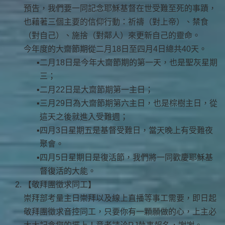
預告，我們要一同記念耶穌基督在世受難至死的事蹟，
也藉著三個主要的信仰行動：祈禱（對上帝）、禁食
（對自己）、施捨（對鄰人）來更新自己的靈命。
今年度的大齋節期從二月18日至四月4日總共40天。
二月18日是今年大齋節期的第一天，也是聖灰星期
三；
二月22日是大齋節期第一主日；
三月29日為大齋節期第六主日，也是棕樹主日，從
這天之後就進入受難週；
四月3日星期五是基督受難日，當天晚上有受難夜
聚會。
四月5日星期日是復活節，我們將一同歡慶耶穌基
督復活的大能。
【敬拜團徵求同工】
崇拜部考量主日崇拜以及線上直播等事工需要，即日起
敬拜團徵求音控同工，只要你有一顆願做的心，上主必