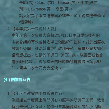
亭屹(男)、Sarah(女)、Hinson(男)、小柔(跨性
別)、Lawrence(男)、彥呈(男)。
請大家為了本次選舉同心禱告，願主賜福選舉過程
都順利。
【本年度第一次會員大會】
本年度第一次會員大會將於3月15日主日愛筵後召開，
本次會議的有效會員名單已張貼於布告欄，對於出席次
數如有疑問，請洽幹事或行政部長執。會員及會友如有
議案想提出，也請於下週日（8日）前，以書面或教會
電子郵件提出，會議當天的臨時動議均會依照議事規
則，留待下次會員大會議決。
(七) 關懷部報告
【年度全教會同工群感恩春酒】
為感謝去年度擺上時間與心力服事的所有同工們，教會
特別舉辦感恩春酒，關懷部會準備愛筵和設計小活動，