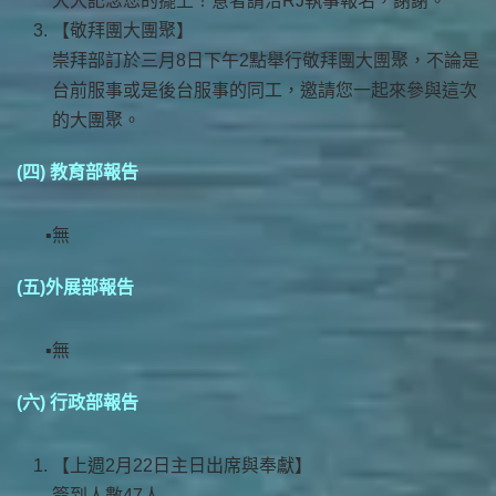
大大記念您的擺上！意者請洽RJ執事報名，謝謝。
【敬拜團大團聚】
崇拜部訂於三月8日下午2點舉行敬拜團大團聚，不論是
台前服事或是後台服事的同工，邀請您一起來參與這次
的大團聚。
(四) 教育部報告
無
(五)外展部報告
無
(六) 行政部報告
【上週2月22日主日出席與奉獻】
簽到人數47人