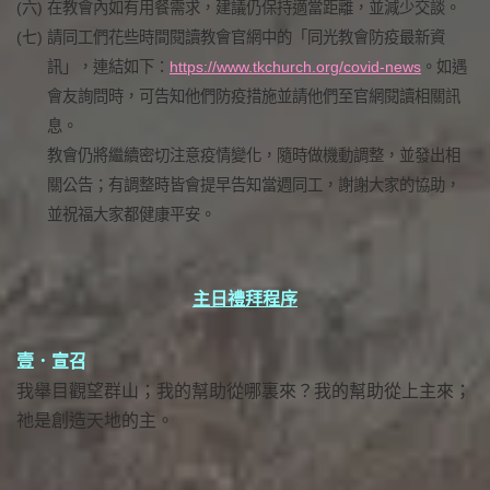
(六)
在教會內如有用餐需求，建議仍保持適當距離，並減少交談。
(七)
請同工們花些時間閱讀教會官網中的「同光教會防疫最新資
訊」，連結如下：
https://www.tkchurch.org/covid-news
。如遇
會友詢問時，可告知他們防疫措施並請他們至官網閱讀相關訊
息。
教會仍將繼續密切注意疫情變化，隨時做機動調整，並發出相
關公告；有調整時皆會提早告知當週同工，謝謝大家的協助，
並祝福大家都健康平安。
主日禮拜程序
壹．宣召
我舉目觀望群山；我的幫助從哪裏來？我的幫助從上主來；
祂是創造天地的主。