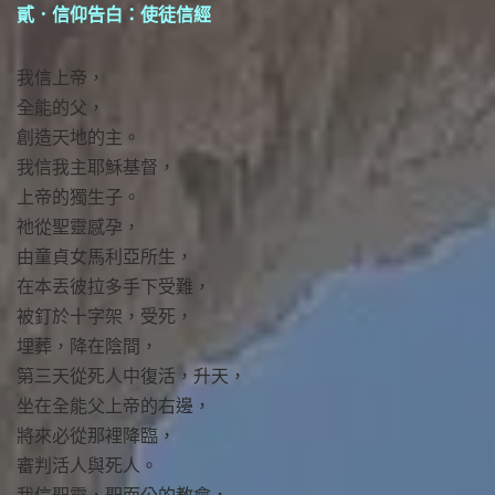
貳．信仰告白：使徒信經
我信上帝，
全能的父，
創造天地的主。
我信我主耶穌基督，
上帝的獨生子。
祂從聖靈感孕，
由童貞女馬利亞所生，
在本丟彼拉多手下受難，
被釘於十字架，受死，
埋葬，降在陰間，
第三天從死人中復活，升天，
坐在全能父上帝的右邊，
將來必從那裡降臨，
審判活人與死人。