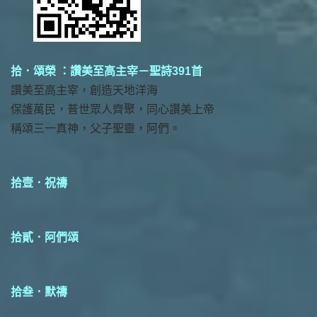
拾．頌榮 ：讚美至高主宰－聖詩391首
讚美至高主宰，創造天地洋海
保護萬民，普世眾人齊聚，同心讚美上帝
稱頌三一真神，父子聖靈，阿們。
拾壹．祝禱
拾貳．阿們頌
拾叁．默禱