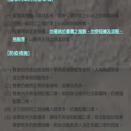
(一)
聖禮典預備／值月長老／司會：請於早上9:40之前到場預備。
(二)
招待小組同工：請於早上9:30前到場預備。
(三)
服事時請注意服儀：
勿著過於暴露之服飾、勿穿短褲及涼鞋、
拖鞋等
，以維持主日之簡潔莊重。
［防疫措施］
(一)
教會招待桌提供酒精，參與各類實體聚會時，入場時請消毒，
並在聚會期間勤洗手。
(二)
教會仍維持定期消毒場地、設備及用具。
(三)
教會內不再強制配戴口罩，但如無法維持社交距離時，仍建議
配戴口罩。
(四)
主日招待同工因接觸人群眾多，仍需配戴口罩。
(五)
各類室內活動講座、課程不再強制配戴口罩；但活動設計如果
需要較多的肢體接觸，則由活動負責人決定佩戴口罩的措施。