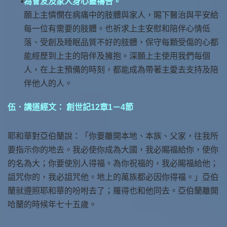
為會友及家人身心靈禱告。
願上主憐憫在病痛中的肢體與家人，賜下醫治與平安給
每一位有需要的肢體。也祈求上主安慰和陪伴心情低
落、受創及睡眠品質不好的肢體，保守每顆受傷的心都
能經歷到上主的陪伴及擁抱。深願上主使用我們每個
人，在上主預備的時刻，都能成為帶著主愛去支持及陪
伴他人的人。
伍．講道經文： 創世記12章1－4節
耶和華對亞伯蘭說：「你要離開本地、本族、父家，往我所
要指示你的地去。我必使你成為大國，我必賜福給你，使你
的名為大；你要使別人得福。為你祝福的，我必賜福給他；
詛咒你的，我必詛咒他。地上的萬族都必因你得福。」亞伯
蘭就遵照耶和華的吩咐去了；羅得也和他同去。亞伯蘭離開
哈蘭的時候年七十五歲。