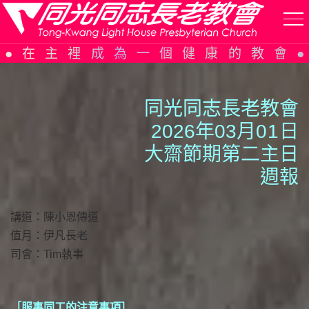
Skip
在主裡成為一個健康的教會
to
content
同光同志長老教會
2026年03月0
1
日
大齋節期第二主日
週報
講道：陳小恩傳道
值月：伊凡長老
司會：Tim執事
［服事同工的注意事項］