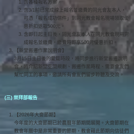
含各種報名方案。
含3/1前已完成線上報名並繳費的同光會友本人，
可憑「報名成功信件」到同光教會報名現場領取優
惠折扣退款500元。
含即日起主日後，同光會友本人在同光教會現場完
成報名並繳費，繳費時即享500元優惠折扣。
【新堂搬遷作業說明會】
3月15日主日後的愛筵時段，將同步進行新堂搬遷說明
會，將介紹新堂空間規劃、搬遷作業時程、需要會友們
幫忙同工的事項，邀請所有會友們留步聆聽及交流。
(三) 崇拜部報告
【2026年大齋節期】
今年度的大齋節期已於農曆年節期間展開。大齋節期在
教會年曆中是非常重要的節期，教會藉此節期向信徒們