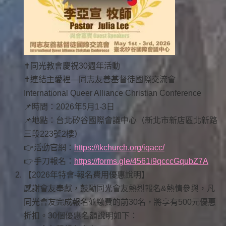
✝️同光教會慶祝30週年活動
✝️連結主愛裡—同志友善基督徒國際交流會
International Queer Alliance Christian Conference
📌時間：2026年5月1-3日
📌地點：台北矽谷國際會議中心（新北市新店區北新路
三段223號2樓）
👉活動官網：
https://tkchurch.org/iqacc/
👉手刀報名：
https://forms.gle/4561i9qcccGqubZ7A
【2026年特會-報名費用優惠說明】
感謝會友奉獻，鼓勵同光會友熱烈報名&熱情參與，凡
同光會友完成報名並繳費的前30名，將享有500元優惠
折扣。30個優惠名額說明如下：