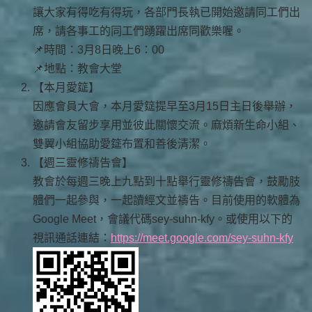
讓大家有得吃有得玩，各部門長執已開始邀請同工們出
席，請各事工的同工們踴躍出席同歡樂喔。
📌時間：3月8日晚上6：00
📌地點：教會大堂
【本月愛筵】
因應會員大會，本月愛筵提早至3月15日主日後舉辦，
邀請會友留步享用並彼此關懷交流。麻煩新生命小組、
雙翼小組協助愛筵布置和善後清潔。
【週三靈修禱告會】
教會於每週三晚上九點到十點舉行靈修禱告會，鼓勵肢
體們一起參與，一起讀經文並禱告。目前使用的軟體為
Google Meet，會議代碼sey-suhn-kfy。或使用以下的
視訊通話連結：
https://meet.google.com/sey-suhn-kfy