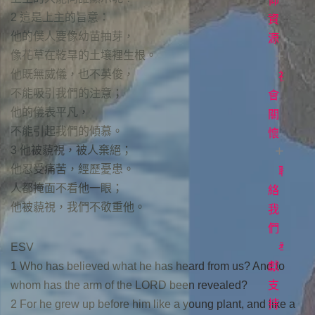
白
直
道
仰
2 這是上主的旨意：
播
與
資
常
他的僕人要像幼苗抽芽，
見
生
源
聚
像花草在乾旱的土壤裡生根。
問
會
命
他既無威儀，也不英俊，
題
時
故
社
每
不能吸引我們的注意；
間
事
日
會
立
他的儀表平凡，
場
讀
關
各
不能引起我們的傾慕。
聲
項
經
懷
3 他被藐視，被人棄絕；
明
事
牧
他忍受痛苦，經歷憂患。
工
者
聯
愛
人都掩面不看他一眼；
專
滋
絡
他被藐視，我們不敬重他。
欄
關
我
懷
們
電
ESV
影
奉
1 Who has believed what he has heard from us? And to
《1946
獻
whom has the arm of the LORD been revealed?
台
支
2 For he grew up before him like a young plant, and like a
灣
持