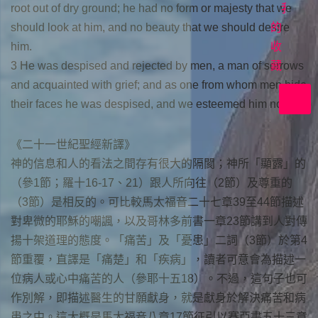
root out of dry ground; he had no form or majesty that we
首
我
should look at him, and no beauty that we should desire
映
的
him.
收
在
3 He was despised and rejected by men, a man of sorrows
上
藏
and acquainted with grief; and as one from whom men hide
帝
their faces he was despised, and we esteemed him not.
裡
共
好
《二十一世紀聖經新譯》
神的信息和人的看法之間存有很大的隔閡；神所「顯露」的
（參1節；羅十16-17、21）跟人所向往（2節）及尊重的
（3節）是相反的。可比較馬太福音二十七章39至44節描述
對卑微的耶穌的嘲諷，以及哥林多前書一章23節講到人對傳
揚十架道理的態度。「痛苦」及「憂患」二詞（3節）於第4
節重覆，直譯是「痛楚」和「疾病」，讀者可意會為描述一
位病人或心中痛苦的人（參耶十五18）。不過，這句子也可
作別解，即描述醫生的甘願獻身，就是獻身於解決痛苦和病
患之中。這大概是馬太福音八章17節征引以賽亞書五十三章