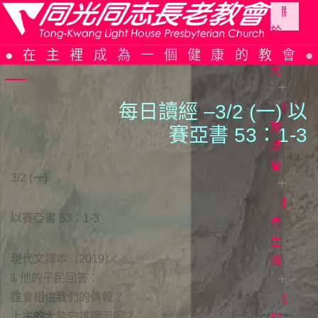
關
於
Skip
同
在主裡成為一個健康的教會
to
光
content
每日讀經 –3/2 (一) 以
參
同
光
加
賽亞書 53：
1
-3
簡
聚
史
會
3/2 (一)
組
織
教
教
以賽亞書 53：1-3
架
會
會
構
週
生
現代文譯本（2019）
報
活
信
1 他的子民回答：
仰
主
誰會相信我們的傳報？
告
日
信
證
上主的大能向誰顯示呢？