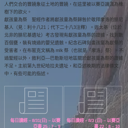
人們交合的豐饒象征土地的豐饒，在這里被以賽亞譏諷為橡
樹下的欲火。
獻孩童為祭 聖經作者將獻孩童為祭歸咎於敬拜摩洛的腓尼
基人（見：利十八21；代下二十八3注釋）。迦太基（位於
北非的腓尼基遺址）考古發現有獻孩童為祭的證據，找到數
百個甕，裝有燒過的嬰兒遺骸。紀念石碑刻畫孩童為獻祭的
受害者，在布匿克文稱為 mlk 祭（也就是「摩洛」祭）。不
過聖經以外，敘利亞—巴勒斯坦地區關於獻孩童為祭的證據
不足。主前第九世紀哈拉夫遺址，和亞述晚期的法律條文
中，有些可能的指述。
每日讀經 – 8/31(日) – 以賽
每日讀經 – 8/3 (日) – 以賽亞
亞書 25 : 7 – 9
書 22：8 – 10