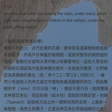
ESV
you who burn with lust among the oaks, under every green
tree, who slaughter your children in the valleys, under the
clefts of the rocks?
《舊約-聖經背景註釋》
橡樹下的欲火 古代近東的花園，通常是長滿果樹和遮蔭樹
木的園子，作為戶外神龕的植物園，或提供聖所四周舒適的
環境。聖樹也在當時大眾宗教占有顯要地位。這些大眾信仰
把樹和石頭認為可能是神靈的居所。在迦南宗教里，它們被
認為是豐饒的象征（見：申十二2；耶三9；何四13）。雖
然少有迦南人的考古或文字遺物來厘清聖樹的地位，但指橡
樹的字（’elim）也可以指「神」，應該不是巧合。迦南豐饒
女神是亞舍拉，而這些樹（或木柱）是她的宗教記號。他納
（Taanach）這個地方出土的一個祭祀用的支架，上面有一
株聖樹，兩旁立有獅子，正是女神亞舍拉常被描繪的方式。