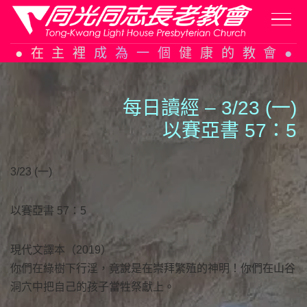
Skip
在主裡成為一個健康的教會
to
content
每日讀經 – 3/23 (一)
以賽亞書 57：5
3/23 (一)
以賽亞書 57：5
現代文譯本（2019）
你們在綠樹下行淫，竟說是在崇拜繁殖的神明！你們在山谷
洞穴中把自己的孩子當牲祭獻上。