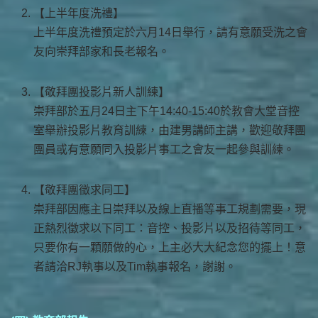
【上半年度洗禮】
上半年度洗禮預定於六月14日舉行，請有意願受洗之會
友向崇拜部家和長老報名。
【敬拜團投影片新人訓練】
崇拜部於五月24日主下午14:40-15:40於教會大堂音控
室舉辦投影片教育訓練，由建男講師主講，歡迎敬拜團
團員或有意願同入投影片事工之會友一起參與訓練。
【敬拜團徵求同工】
崇拜部因應主日崇拜以及線上直播等事工規劃需要，現
正熱烈徵求以下同工：音控、投影片以及招待等同工，
只要你有一顆願做的心，上主必大大紀念您的擺上！意
者請洽RJ執事以及Tim執事報名，謝謝。