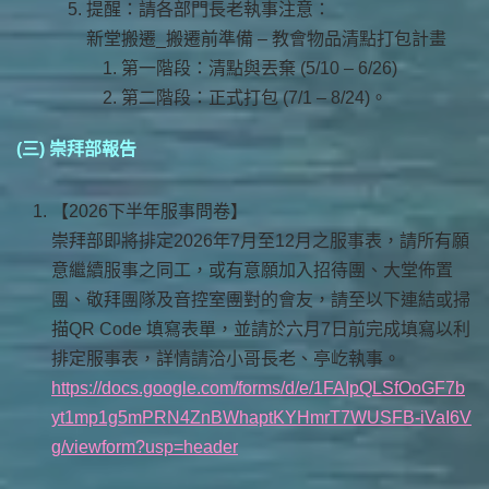
提醒：請各部門長老執事注意：
新堂搬遷_搬遷前準備 – 教會物品清點打包計畫
第一階段：清點與丟棄 (5/10 – 6/26)
第二階段：正式打包 (7/1 – 8/24)。
(三) 崇拜部報告
【2026下半年服事問卷】
崇拜部即將排定2026年7月至12月之服事表，請所有願
意繼續服事之同工，或有意願加入招待團、大堂佈置
團、敬拜團隊及音控室團對的會友，請至以下連結或掃
描QR Code 填寫表單，並請於六月7日前完成填寫以利
排定服事表，詳情請洽小哥長老、亭屹執事。
https://docs.google.com/forms/d/e/1FAIpQLSfOoGF7b
yt1mp1g5mPRN4ZnBWhaptKYHmrT7WUSFB-iVaI6V
g/viewform?usp=header