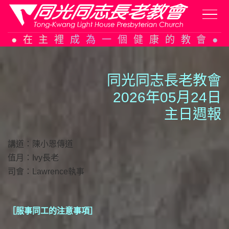
Skip
在主裡成為一個健康的教會
to
content
同光同志長老教會
2026年05月24日
主日週報
講道：陳小恩傳道
值月：Ivy長老
司會：Lawrence執事
［服事同工的注意事項］