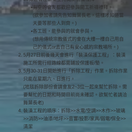
有空的會友都歡迎參與開工祈禱禮拜。
(欲參加者請先告知舞葉長老，這樣才知道當
天要等那些人到齊。)
各工班，能參與的就會參與。
(想用傳統宗教儀式的會在大樓一樓自己用自
己的儀式or去自己有安心感的宗教場所。)
5月27日前後幾天會進行「裝潢保護工程」：裝潢
施工所需行經路線都需鋪設保護板/墊。
5月30-31日開始進行「拆除工程」作業。拆除作業
只能在星期六、日進行。
(地毯拆除部份會請會友2~3位一起來幫忙拆除。需
要幫忙的日期和時間目前尚未確認。欲幫忙者請洽
舞葉長老)
裝潢工程的順序：拆除>>水電/空調>>木作>>玻璃
>>消防>>油漆/地坪>>音響/投影/家具/弱電/保全>>
清潔