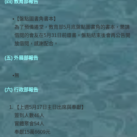
(四) 教育部報告
【盤點圖書角書本】
為了預備遷堂，教育部5月底盤點圖書角的書本，懇請
借閱的會友在5月31日前還書。盤點結束後會再公告開
放借閱，感謝配合。
(五) 外展部報告
無
(六) 行政部報告
【上週5月17日主日出席與奉獻】
簽到人數46人
實體聚會54人
奉獻15萬6609元