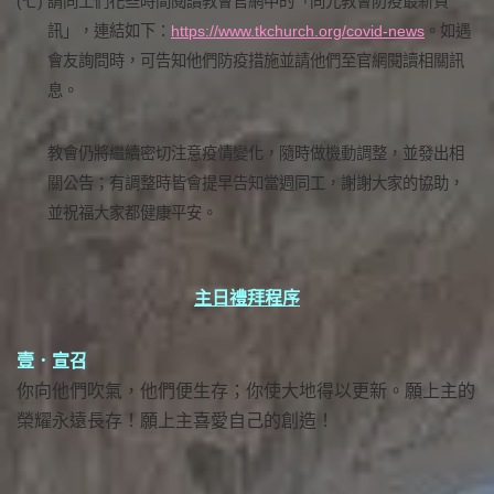
(七)
請同工們花些時間閱讀教會官網中的「同光教會防疫最新資
訊」，連結如下：
https://www.tkchurch.org/covid-news
。如遇
會友詢問時，可告知他們防疫措施並請他們至官網閱讀相關訊
息。
教會仍將繼續密切注意疫情變化，隨時做機動調整，並發出相
關公告；有調整時皆會提早告知當週同工，謝謝大家的協助，
並祝福大家都健康平安。
主日禮拜程序
壹．宣召
你向他們吹氣，他們便生存；你使大地得以更新。願上主的
榮耀永遠長存！願上主喜愛自己的創造！