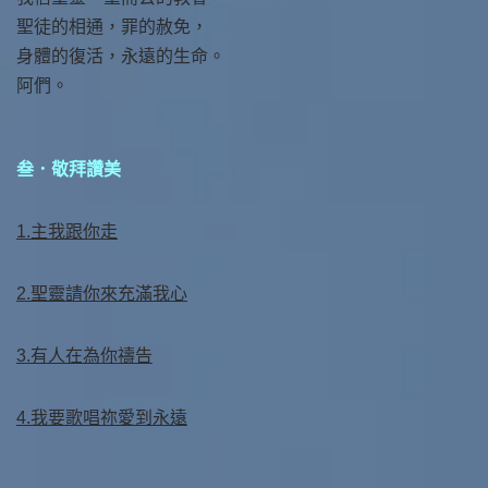
聖徒的相通，罪的赦免，
身體的復活，永遠的生命。
阿們。
叁．敬拜讚美
1.主我跟你走
2.聖靈請你來充滿我心
3.有人在為你禱告
4.我要歌唱祢愛到永遠