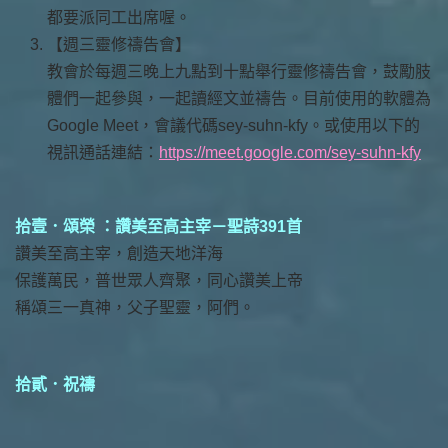
都要派同工出席喔。
【週三靈修禱告會】
教會於每週三晚上九點到十點舉行靈修禱告會，鼓勵肢
體們一起參與，一起讀經文並禱告。目前使用的軟體為
Google Meet，會議代碼sey-suhn-kfy。或使用以下的
視訊通話連結：
https://meet.google.com/sey-suhn-kfy
拾壹．頌榮 ：讚美至高主宰－聖詩391首
讚美至高主宰，創造天地洋海
保護萬民，普世眾人齊聚，同心讚美上帝
稱頌三一真神，父子聖靈，阿們。
拾貳．祝禱