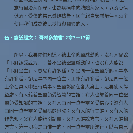
施行醫治與保守。也為病痛中的肢體與家人，以及心情
低落、受傷的弟兄姊妹禱告，願主親自安慰陪伴。願主
使用我們成為彼此扶持與關懷的人。
伍．講道經文： 哥林多前書12章3－13節
所以，我要你們知道，被上帝的靈感動的，沒有人會說
「耶穌該受詛咒」；若不是被聖靈感動的，也沒有人能說
「耶穌是主」。恩賜有許多種，卻是同一位聖靈所賜。事奉
有許多種，卻是事奉同一位主。工作有許多種，卻是同一位
上帝在萬人中運行萬事。聖靈彰顯在各人身上，是要使人得
益處。有人藉着聖靈領受智慧的言語；有人也靠着同一位聖
靈領受知識的言語；又有人由同一位聖靈領受信心；還有人
由同一位聖靈領受醫病的恩賜；又有人能行異能，又有人能
作先知，又有人能辨別諸靈，又有人能說方言，又有人能翻
方言。這一切都是由惟一的、同一位聖靈所運行，隨着自己