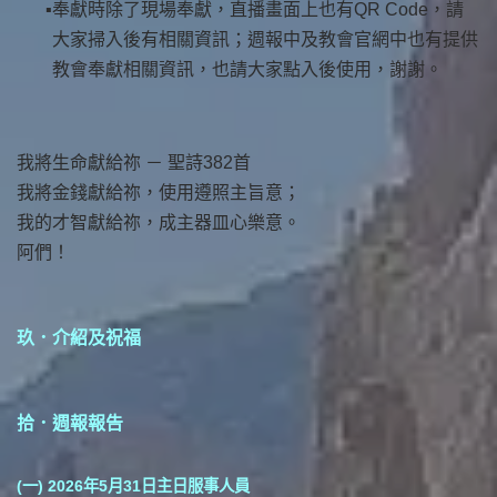
奉獻時除了現場奉獻，直播畫面上也有QR Code，請
大家掃入後有相關資訊；週報中及教會官網中也有提供
教會奉獻相關資訊，也請大家點入後使用，謝謝。
我將生命獻給祢 － 聖詩382首
我將金錢獻給祢，使用遵照主旨意；
我的才智獻給祢，成主器皿心樂意。
阿們！
玖．介紹及祝福
拾．週報報告
(一)
2026年5月31日主日服事人員