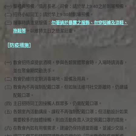
(一)
聖禮典預備／值月長老／司會：請於早上9:40之前到場預備。
(二)
招待小組同工：請於早上9:30前到場預備。
(三)
服事時請注意服儀：
勿著過於暴露之服飾、勿穿短褲及涼鞋、
拖鞋等
，以維持主日之簡潔莊重。
［防疫措施］
(一)
教會招待桌提供酒精，參與各類實體聚會時，入場時請消毒，
並在聚會期間勤洗手。
(二)
教會仍維持定期消毒場地、設備及用具。
(三)
教會內不再強制配戴口罩，但如無法維持社交距離時，仍建議
配戴口罩。
(四)
主日招待同工因接觸人群眾多，仍需配戴口罩。
(五)
各類室內活動講座、課程不再強制配戴口罩；但活動設計如果
需要較多的肢體接觸，則由活動負責人決定佩戴口罩的措施。
(六)
在教會內如有用餐需求，建議仍保持適當距離，並減少交談。