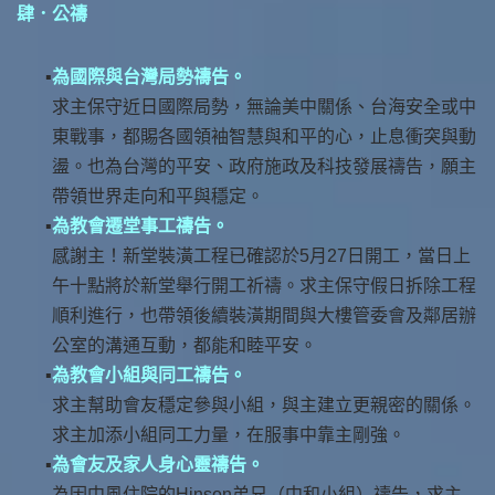
肆．公禱
為國際與台灣局勢禱告。
求主保守近日國際局勢，無論美中關係、台海安全或中
東戰事，都賜各國領袖智慧與和平的心，止息衝突與動
盪。也為台灣的平安、政府施政及科技發展禱告，願主
帶領世界走向和平與穩定。
為教會遷堂事工禱告。
感謝主！新堂裝潢工程已確認於5月27日開工，當日上
午十點將於新堂舉行開工祈禱。求主保守假日拆除工程
順利進行，也帶領後續裝潢期間與大樓管委會及鄰居辦
公室的溝通互動，都能和睦平安。
為教會小組與同工禱告。
求主幫助會友穩定參與小組，與主建立更親密的關係。
求主加添小組同工力量，在服事中靠主剛強。
為會友及家人身心靈禱告。
為因中風住院的Hinson弟兄（中和小組）禱告，求主