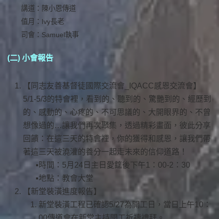
講道：陳小恩傳道
值月：Ivy長老
司會：Samuel執事
(二) 小會報告
【同志友善基督徒國際交流會_IQACC感恩交流會】
5/1-5/3的特會裡，看到的、聽到的、驚艷到的、經歷到
的、感動的、心疼的、不可思議的、大開眼界的、不曾
想像過的…讓我們再次聚集，透過精彩畫面，彼此分享
回饋：在這三天的特會裡，你的獲得和感恩，讓我們帶
著這三天被澆灌的養分一起走未來的信仰道路！
時間：5月24日主日愛筵後下午1：00-2：30
地點：教會大堂
【新堂裝潢進度報告】
新堂裝潢工程已確認5/27為開工日，當日上午10：
00傳道會在新堂主持開工祈禱禮拜。