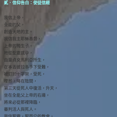
貳．信仰告白：使徒信經
我信上帝，
全能的父，
創造天地的主。
我信我主耶穌基督，
上帝的獨生子。
祂從聖靈感孕，
由童貞女馬利亞所生，
在本丟彼拉多手下受難，
被釘於十字架，受死，
埋葬，降在陰間，
第三天從死人中復活，升天，
坐在全能父上帝的右邊，
將來必從那裡降臨，
審判活人與死人。
我信聖靈，聖而公的教會，