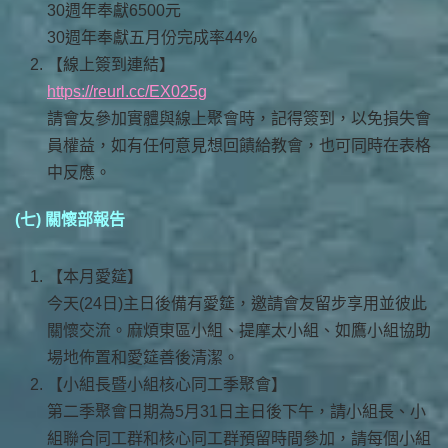
30週年奉獻6500元
30週年奉獻五月份完成率44%
【線上簽到連結】
https://reurl.cc/EX025g
請會友參加實體與線上聚會時，記得簽到，以免損失會
員權益，如有任何意見想回饋給教會，也可同時在表格
中反應。
(七) 關懷部報告
【本月愛筵】
今天(24日)主日後備有愛筵，邀請會友留步享用並彼此
關懷交流。麻煩東區小組、提摩太小組、如鷹小組協助
場地佈置和愛筵善後清潔。
【小組長暨小組核心同工季聚會】
第二季聚會日期為5月31日主日後下午，請小組長、小
組聯合同工群和核心同工群預留時間參加，請每個小組