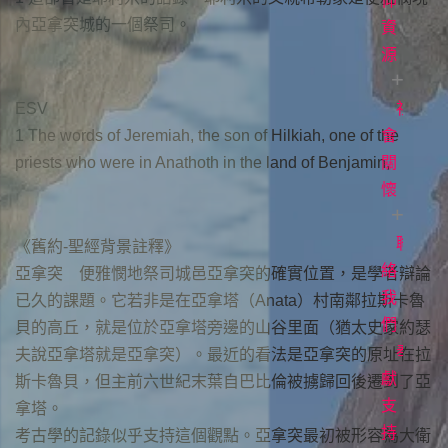
白
直
道
仰
內亞拿突城的一個祭司。
播
與
資
常
見
生
源
聚
問
會
命
ESV
題
時
故
社
每
1 The words of Jeremiah, the son of Hilkiah, one of the
間
事
日
會
立
priests who were in Anathoth in the land of Benjamin,
場
讀
關
各
聲
項
經
懷
明
事
牧
工
者
聯
愛
《舊約-聖經背景註釋》
專
滋
絡
亞拿突 便雅憫地祭司城邑亞拿突的確實位置，是學者辯論
欄
關
我
已久的課題。它若非是在亞拿塔（Anata）村南鄰拉斯卡魯
懷
們
電
貝的高丘，就是位於亞拿塔旁邊的山谷里面（猶太史家約瑟
影
奉
夫說亞拿塔就是亞拿突）。最近的看法是亞拿突的原址在拉
《1946
獻
斯卡魯貝，但主前六世紀末葉自巴比倫被擄歸回後遷到了亞
台
支
拿塔。
灣
持
考古學的記錄似乎支持這個觀點。亞拿突最初被形容為大衛