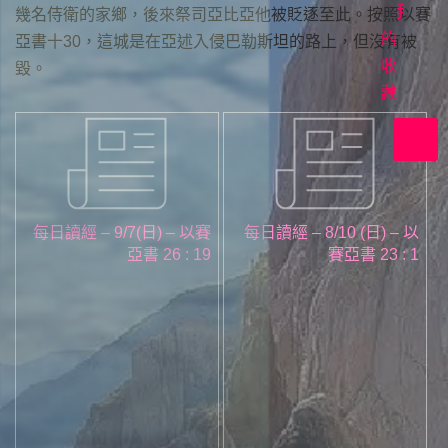
首
我
幾名侍衛的家鄉，後來祭司亞比亞他被貶逐至此。按照以賽
映
的
亞書十30，這城是在亞述入侵巴勒斯坦的路上，但沒有被
收
在
毀。
上
藏
帝
裡
共
好
每日讀經 – 9/7(日) – 以賽
每日讀經 – 8/10 (日) – 以
亞書 26 : 19
賽亞書 23 : 1