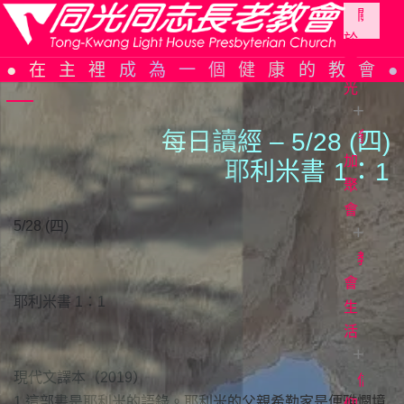
關
於
Skip
同
在主裡成為一個健康的教會
to
光
content
每日讀經 – 5/28 (四)
參
同
光
加
耶利米書
1
：
1
簡
聚
史
會
5/28 (四)
組
織
教
教
架
會
會
耶利米書 1：1
構
週
生
報
活
信
仰
主
現代文譯本（2019）
告
日
信
證
1 這部書是耶利米的語錄。耶利米的父親希勒家是便雅憫境