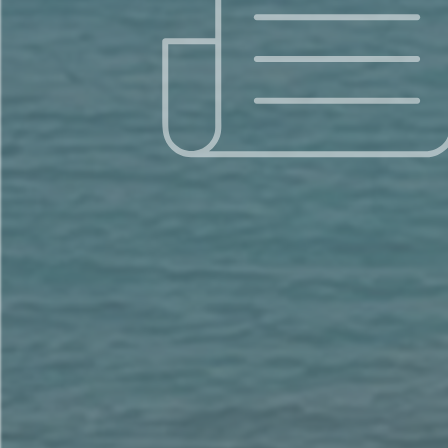
Search
for...