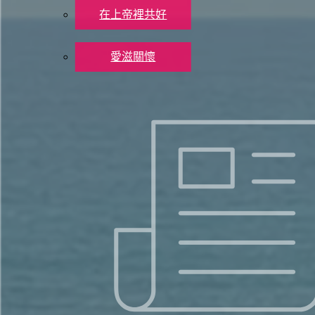
特地區納入控制範圍為止。
在上帝裡共好
四年之後巴比倫在埃及邊界受挫，約雅敬卻乘機反叛，再次附
社會關懷
可能被殺，但也可能被擄（猶太史家約瑟夫說尼布甲尼撒在耶
愛滋關懷
年代小注 耶利米的事工一直延伸到西底家十一年（約主前58
被擄 耶利米顯然在主前五八七年第二次被擄之後，依然積極
聯絡我們
奉獻支持
拉、尼革、猶大曠野的挖掘，找到了被巴比倫人毀滅的跡象。
X