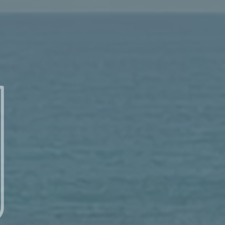
從埃及。但巴比倫人於主前五九八／七年攻取耶路撒冷後，約雅
路撒冷將他處死）。
7年）。
事奉（見四十二～四十四章）。巴比倫人擄走了當地的領袖。考
巴比倫史料亦包括了耶路撒冷之圍，和無數俘虜被外遷到巴比倫