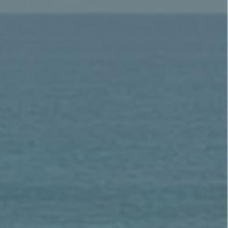
敬遭到報覆。他
古學家在薩非
的記載。