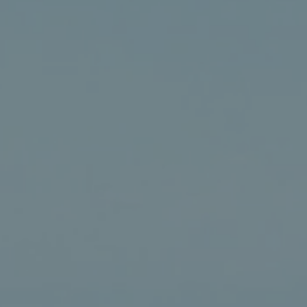
。那時以後上主常常向他說話，一直到約西亞的另一個兒子西底
h, and until the end of the eleventh year of Zedekiah, the son of Josiah,
侵占了無助的巴勒斯坦地區，並立約雅敬坐上猶大的國位。他的
主前六○五年巴比倫在尼布甲尼撒二世領導之下，在迦基米施擊