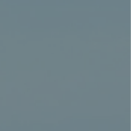
家作王統治猶大
 king of Judah,
本名是伊萊賈敬，
敗埃及，將黎凡