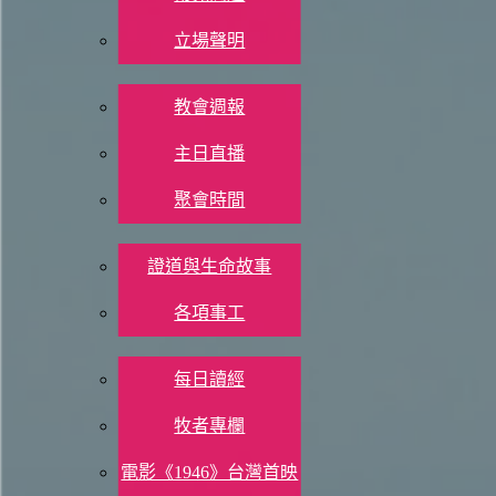
Print 🖨
立場聲明
參加聚會
5/30 (六)
教會週報
耶利米書 1：3
主日直播
聚會時間
現代文譯本（2019）
教會生活
3 約西亞的兒子約雅敬統治猶大國期間，上主又向耶利米說話
國的第十一年五月，那時候耶路撒冷的住民被擄到巴比倫去。
證道與生命故事
各項事工
ESV
3 It came also in the days of Jehoiakim the son of Josiah, king of Juda
信仰資源
until the captivity of Jerusalem in the fifth month.
每日讀經
牧者專欄
《舊約-聖經背景註釋》
約雅敬 埃及人在亞述帝國滅亡之後（約主前608年），迅速
電影《1946》台灣首映
但埃及人將他的名字改為約雅敬。他初時是埃及的藩屬，直到