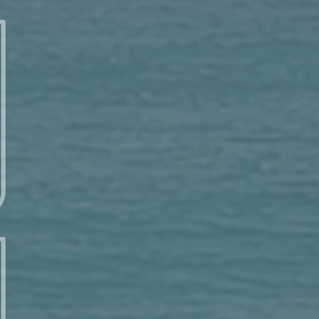
每日讀經 – 11/12 (三) 以賽亞書 37：21-2
每日讀經 – 10/14 (二) – 以賽亞書 31：1-