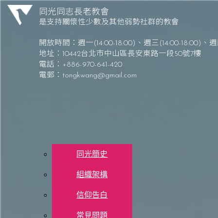
Skip to content
同光同志長老教會
是支持關懷性少數及其他弱勢社群的教會
同光同志長老教會 Tong-Kwang Light House Presbyterian Church
開放時間：
週一(14:00-18:00)、週三(14:00-18:00)
、
週四
地址：10442台北市中山區長安東路一段50號7樓
電話：+886-970-641-420
電郵：
tongkwang@gmail.com
關於同光
同光簡史
組織架構
每日讀經 – 5/30 (六
信仰告白
常見問題