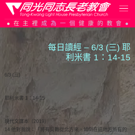
Skip
在主裡成為一個健康的教會
to
content
每日讀經 – 6/3 (三) 耶
利米書
1
：
1
4-
1
5
6/3 (三)
耶利米書 1：14-15
現代文譯本（2019）
14 他對我說：「將有災難從北方來，傾倒在這地方所有的