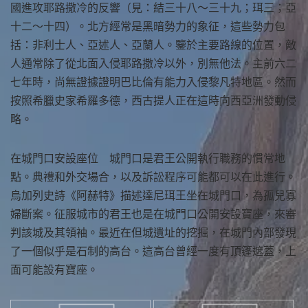
國進攻耶路撒冷的反響（見：結三十八～三十九；珥三；亞
十二～十四）。北方經常是黑暗勢力的象征，這些勢力包
括：非利士人、亞述人、亞蘭人。鑒於主要路線的位置，敵
人通常除了從北面入侵耶路撒冷以外，別無他法。主前六二
七年時，尚無證據證明巴比倫有能力入侵黎凡特地區。然而
按照希臘史家希羅多德，西古提人正在這時向西亞洲發動侵
略。
在城門口安設座位 城門口是君王公開執行職務的慣常地
點。典禮和外交場合，以及訴訟程序可能都可以在此進行。
烏加列史詩《阿赫特》描述達尼珥王坐在城門口，為孤兒寡
婦斷案。征服城市的君王也是在城門口公開安設寶座，來審
判該城及其領袖。最近在但城遺址的挖掘，在城門內部發現
了一個似乎是石制的高台。這高台曾經一度有頂篷遮蓋，上
面可能設有寶座。