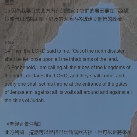
居民。
15 因為我要召集北方所有的國家；它們的君王要在耶路撒
冷城門和城牆周圍，以及猶大境內各城建立他們的政權。
ESV
14 Then the LORD said to me, “Out of the north disaster
shall be let loose upon all the inhabitants of the land.
15 For behold, I am calling all the tribes of the kingdoms of
the north, declares the LORD, and they shall come, and
every one shall set his throne at the entrance of the gates
of Jerusalem, against all its walls all around and against all
the cities of Judah.
《聖經背景注釋》
北方列國 這話可以是指巴比倫或西古提，也可以是將來萬