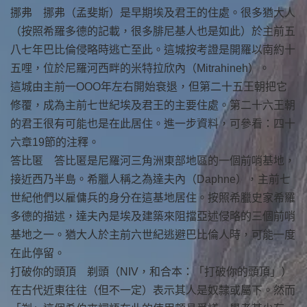
挪弗 挪弗（孟斐斯）是早期埃及君王的住處。很多猶大人
（按照希羅多德的記載，很多腓尼基人也是如此）於主前五
八七年巴比倫侵略時逃亡至此。這城按考證是開羅以南約十
五哩，位於尼羅河西畔的米特拉欣內（Mitrahineh）。
這城由主前一OOO年左右開始衰退，但第二十五王朝把它
修覆，成為主前七世紀埃及君王的主要住處。第二十六王朝
的君王很有可能也是在此居住。進一步資料，可參看：四十
六章19節的注釋。
答比匿 答比匿是尼羅河三角洲東部地區的一個前哨基地，
接近西乃半島。希臘人稱之為達夫內（Daphne），主前七
世紀他們以雇傭兵的身分在這基地居住。按照希臘史家希羅
多德的描述，達夫內是埃及建築來阻擋亞述侵略的三個前哨
基地之一。猶大人於主前六世紀逃避巴比倫人時，可能一度
在此停留。
打破你的頭頂 剃頭（NIV，和合本：「打破你的頭頂」）
在古代近東往往（但不一定）表示其人是奴隸或屬下。然而