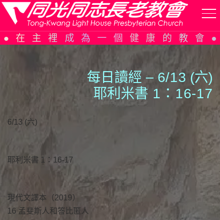
Skip
在主裡成為一個健康的教會
to
content
每日讀經 – 6/
1
3 (六)
耶利米書
1
：
1
6-
1
7
6/13 (六)
耶利米書 1：16-17
現代文譯本（2019）
16 孟斐斯人和答比匿人