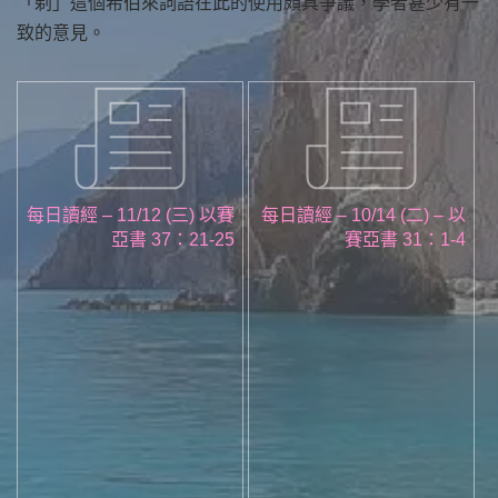
「剃」這個希伯來詞語在此的使用頗具爭議，學者甚少有一
致的意見。
每日讀經 – 11/12 (三) 以賽
每日讀經 – 10/14 (二) – 以
亞書 37：21-25
賽亞書 31：1-4