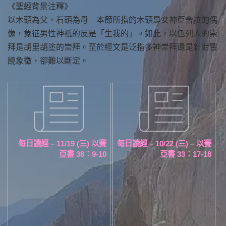
《聖經背景注釋》
以木頭為父，石頭為母 本節所指的木頭是女神亞舍拉的偶
像，象征男性神祇的反是「生我的」。如此，以色列人的崇
拜是胡里胡塗的崇拜。至於經文是泛指多神崇拜還是針對豐
饒象徵，卻難以斷定。
每日讀經 – 11/19 (三) 以賽
每日讀經 – 10/22 (三) – 以賽
亞書 38：9-10
亞書 33：17-18