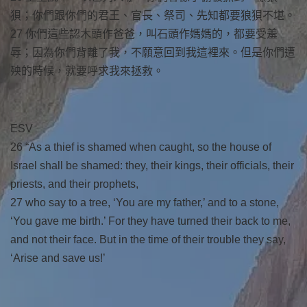
狽；你們跟你們的君王、官長、祭司、先知都要狼狽不堪。
27 你們這些認木頭作爸爸，叫石頭作媽媽的，都要受羞
辱；因為你們背離了我，不願意回到我這裡來。但是你們遭
殃的時候，就要呼求我來拯救。
ESV
26 “As a thief is shamed when caught, so the house of
Israel shall be shamed: they, their kings, their officials, their
priests, and their prophets,
27 who say to a tree, ‘You are my father,’ and to a stone,
‘You gave me birth.’ For they have turned their back to me,
and not their face. But in the time of their trouble they say,
‘Arise and save us!’