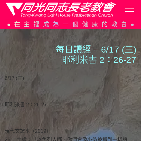
Skip
在主裡成為一個健康的教會
to
content
每日讀經 – 6/
1
7 (三)
耶利米書 2：26-27
6/17 (三)
耶利米書 2：26-27
現代文譯本（2019）
26 上主說：「以色列人哪，你們會像小偷被抓到一樣狼