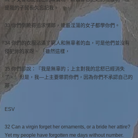
是我的子民長久忘記我。
33 你們倒曉得追求情郎，連最淫蕩的女子都學你們。
34 你們的衣服沾滿了窮人和無辜者的血，可是他們並沒有
侵犯你的家呀。 「雖然這樣，
35 你們卻說：『我是無辜的；上主對我的忿怒已經消失
了。』但是，我—上主要懲罰你們，因為你們不承認自己的
罪。
ESV
32 Can a virgin forget her ornaments, or a bride her attire?
Yet my people have forgotten me days without number.