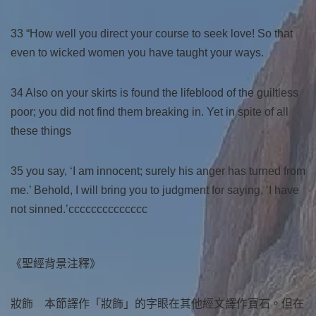
33 “How well you direct your course to seek love! So that
even to wicked women you have taught your ways.
34 Also on your skirts is found the lifeblood of the guiltless
poor; you did not find them breaking in. Yet in spite of all
these things
35 you say, ‘I am innocent; surely his anger has turned from
me.’ Behold, I will bring you to judgment for saying, ‘I have
not sinned.’cccccccccccccc
《聖經背景注釋》
妝飾 本節譯作「妝飾」的字眼在其他經文譯作寶石。但在