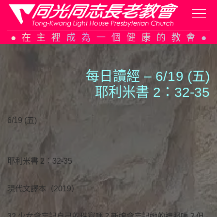
Skip
在主裡成為一個健康的教會
to
content
每日讀經 – 6/
1
9 (五)
耶利米書 2：32-35
6/19 (五)
耶利米書 2：32-35
現代文譯本（2019）
32 少女會忘記自己的珠寶嗎？新娘會忘記她的禮服嗎？但