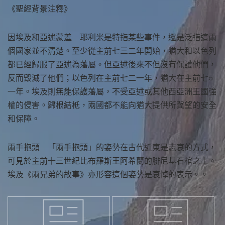
《聖經背景注釋》
因埃及和亞述蒙羞 耶利米是特指某些事件，還是泛指這兩
個國家並不清楚。至少從主前七三二年開始，猶大和以色列
都已經歸服了亞述為藩屬。但亞述後來不但沒有保護他們，
反而毀滅了他們；以色列在主前七二一年，猶大在主前七○
一年。埃及則無能保護藩屬，不受亞述或其他西亞洲王國強
權的侵害。歸根結柢，兩國都不能向猶大提供所冀望的安全
和保障。
兩手抱頭 「兩手抱頭」的姿勢在古代近東是志哀的方式，
可見於主前十三世紀比布羅斯王阿希蘭的腓尼基石棺之上。
埃及《兩兄弟的故事》亦形容這個姿勢是哀悼的表示。。