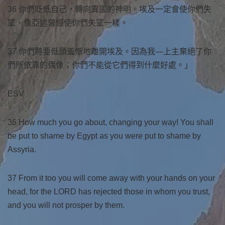
36 你們貶低自己，轉向異國的神明。埃及一定會使你們失
望，像亞述曾經使你們失望一樣。
37 你們將要低頭羞慚地離開埃及。因為我—上主棄絕了你
們所依靠的偶像；你們不能從它們得到什麼好處。」
ESV
36 How much you go about, changing your way! You shall
be put to shame by Egypt as you were put to shame by
Assyria.
37 From it too you will come away with your hands on your
head, for the LORD has rejected those in whom you trust,
and you will not prosper by them.