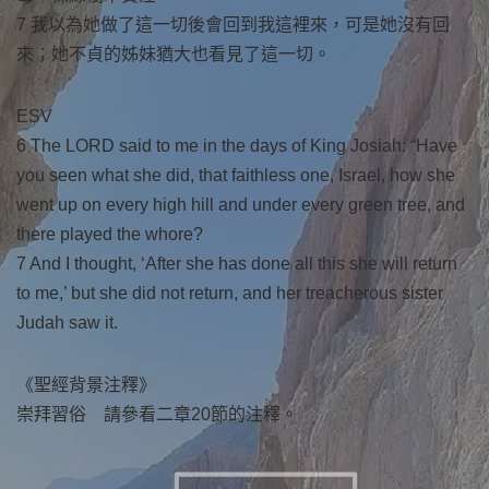
7 我以為她做了這一切後會回到我這裡來，可是她沒有回
來；她不貞的姊妹猶大也看見了這一切。
ESV
6 The LORD said to me in the days of King Josiah: “Have
you seen what she did, that faithless one, Israel, how she
went up on every high hill and under every green tree, and
there played the whore?
7 And I thought, ‘After she has done all this she will return
to me,’ but she did not return, and her treacherous sister
Judah saw it.
《聖經背景注釋》
崇拜習俗 請參看二章20節的注釋。