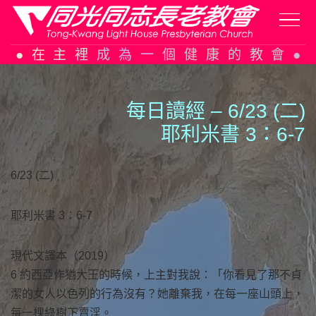
Skip
在主裡成為一個健康的教會
to
content
每日讀經 – 6/23 (二)
耶利米書 3：6-7
6/23 (二)
耶利米書 3：6-7
現代文譯本（2019）
6 約西亞作猶大王的時候，上主對我說：「你看見了那不貞
潔的女人以色列的行為沒有？她離棄我，在每一座山頭上，
每一棵綠樹下賣淫。