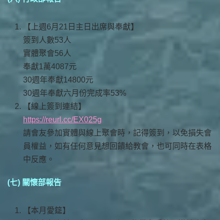
【上週6月21日主日出席與奉獻】
簽到人數53人
實體聚會56人
奉獻1萬4087元
30週年奉獻14800元
30週年奉獻六月份完成率53%
【線上簽到連結】
https://reurl.cc/EX025g
請會友參加實體與線上聚會時，記得簽到，以免損失會
員權益，如有任何意見想回饋給教會，也可同時在表格
中反應。
(七) 關懷部報告
【本月愛筵】