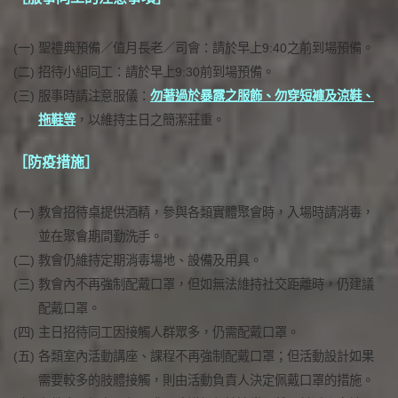
(一)
聖禮典預備／值月長老／司會：請於早上9:40之前到場預備。
(二)
招待小組同工：請於早上9:30前到場預備。
(三)
服事時請注意服儀：
勿著過於暴露之服飾、勿穿短褲及涼鞋、
拖鞋等
，以維持主日之簡潔莊重。
［防疫措施］
(一)
教會招待桌提供酒精，參與各類實體聚會時，入場時請消毒，
並在聚會期間勤洗手。
(二)
教會仍維持定期消毒場地、設備及用具。
(三)
教會內不再強制配戴口罩，但如無法維持社交距離時，仍建議
配戴口罩。
(四)
主日招待同工因接觸人群眾多，仍需配戴口罩。
(五)
各類室內活動講座、課程不再強制配戴口罩；但活動設計如果
需要較多的肢體接觸，則由活動負責人決定佩戴口罩的措施。