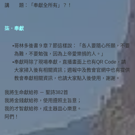
講 題：「奉獻全所有」？！
柒．奉獻
哥林多後書９章７節這樣說：「各人要隨心所願，不要
為難，不要勉強，因為上帝愛樂捐的人。」
奉獻時除了現場奉獻，直播畫面上也有QR Code，請
大家掃入後有相關資訊；週報中及教會官網中也有提供
教會奉獻相關資訊，也請大家點入後使用，謝謝。
我將生命獻給祢 － 聖詩382首
我將金錢獻給祢，使用遵照主旨意；
我的才智獻給祢，成主器皿心樂意。
阿們！