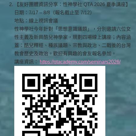
【友好團體資訊分享：性神學社 QTA 2026 夏季講座】
日期：7/17 – 8/8（報名截止至 7/12）
地點：線上視訊會議
性神學社今年針對「思想意識議題」，分別邀請六位女
性主義及新興酷兒神學家，規劃四場線上講座；內容涵
蓋：酷兒釋經、種族議題、宗教與政治、二戰後的台灣
教會歷史及政治。歡迎有興趣的會友報名參加。
講座資訊：
https://qtacademy.com/seminars2026/