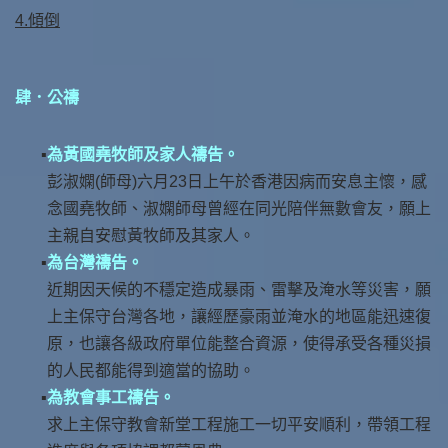
4.傾倒
肆．公禱
為黃國堯牧師及家人禱告。
彭淑嫻(師母)六月23日上午於香港因病而安息主懷，感
念國堯牧師、淑嫻師母曾經在同光陪伴無數會友，願上
主親自安慰黃牧師及其家人。
為台灣禱告。
近期因天候的不穩定造成暴雨、雷擊及淹水等災害，願
上主保守台灣各地，讓經歷豪雨並淹水的地區能迅速復
原，也讓各級政府單位能整合資源，使得承受各種災損
的人民都能得到適當的協助。
為教會事工禱告。
求上主保守教會新堂工程施工一切平安順利，帶領工程