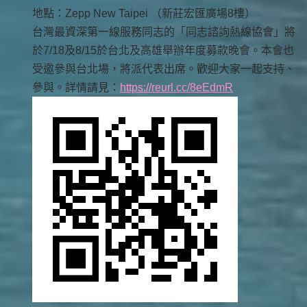
地點：Zepp New Taipei （新莊宏匯廣場8樓）
台灣最資深第一線服務同志的「同志諮詢熱線協會」將
於7/18及8/15於台北及高雄舉辦年度募款晚會。本會也
受邀參與台北場，將派代表出席。歡迎大家一起支持、
參與。詳情請見：
https://reurl.cc/8eEdmR