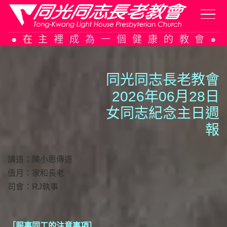
Skip
在主裡成為一個健康的教會
to
content
同光同志長老教會
2026年06月28日
女同志紀念主日週
報
講道：陳小恩傳道
值月：家和長老
司會：RJ執事
［服事同工的注意事項］