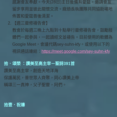
感謝會友奉獻。今天(28日)主日後備有愛筵，邀請會友
留步享用並彼此關懷交流。麻煩長執團隊共同協助場地
佈置和愛筵善後清潔。
【週三靈修禱告會】
教會於每週三晚上九點到十點舉行靈修禱告會，鼓勵肢
體們一起參與，一起讀經文並禱告。目前使用的軟體為
Google Meet，會議代碼sey-suhn-kfy。或使用以下的
視訊通話連結：
https://meet.google.com/sey-suhn-kfy
拾．頌榮 ：讚美至高主宰－聖詩391首
讚美至高主宰，創造天地洋海
保護萬民，普世眾人齊聚，同心讚美上帝
稱頌三一真神，父子聖靈，阿們。
拾壹．祝禱