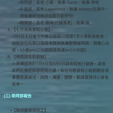
崇拜部：長老-小哥、執事-Sarah、執事-亭屹
外展部：長老-Lawerence、執事-Hinson(生病中，
視後續狀況再評估是否能就任)
關懷部：長老-舞葉(代議長老)、執事-無
【七月長執會和小會】
7月5日主日後下午將召開第22屆第1次小會和長執會，
請新就任的第22屆長老群與執事群預留時間，預備心出
席。(小會pm12:30起和長執會pm14:00起)
【傳道請長假僻靜】
小恩傳道將於7月6日至8月8日請長假進行僻靜，請會
友們在傳道僻靜期間勿擾。有任何教會和小組相關各項
事務需要接洽、詢問、溝通、關懷，都請直接找小會各
長老。
(三) 崇拜部報告
【敬拜團徵求同工】