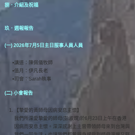
捌．介紹及祝福
玖．週報報告
(一) 2026年7月5日主日服事人員人員
講道：陳佩儀牧師
值月：伊凡長老
司會：Sarah執事
(二) 小會報告
【摯愛的黃師母因病安息主懷】
我們所深愛摯愛的師母(彭淑嫻)於6月23日上午在香港
因病而安息主懷。深深感謝上主曾帶領師母來到台灣與
我們一同生活，也讓我們都曾親身感受到師母溫暖又堅