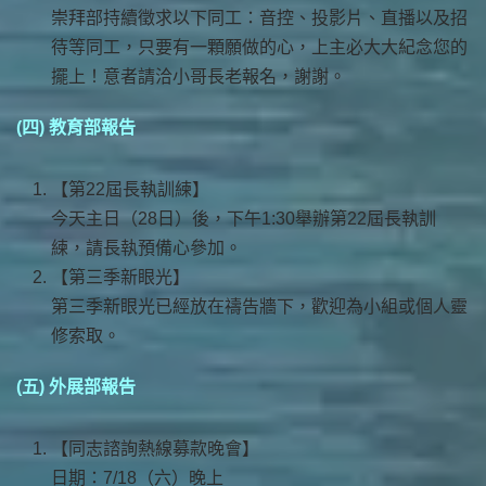
崇拜部持續徵求以下同工：音控、投影片、直播以及招
待等同工，只要有一顆願做的心，上主必大大紀念您的
擺上！意者請洽小哥長老報名，謝謝。
(四) 教育部報告
【第22屆長執訓練】
今天主日（28日）後，下午1:30舉辦第22屆長執訓
練，請長執預備心參加。
【第三季新眼光】
第三季新眼光已經放在禱告牆下，歡迎為小組或個人靈
修索取。
(五) 外展部報告
【同志諮詢熱線募款晚會】
日期：7/18（六）晚上