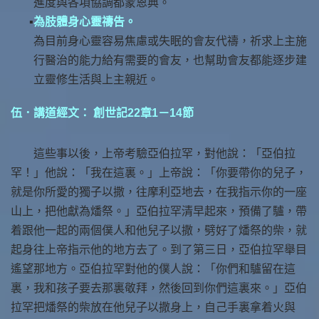
進度與各項協調都蒙恩典。
為肢體身心靈禱告。
為目前身心靈容易焦慮或失眠的會友代禱，祈求上主施
行醫治的能力給有需要的會友，也幫助會友都能逐步建
立靈修生活與上主親近。
伍．講道經文： 創世記22章1－14節
這些事以後，上帝考驗亞伯拉罕，對他說：「亞伯拉
罕！」他說：「我在這裏。」上帝說：「你要帶你的兒子，
就是你所愛的獨子以撒，往摩利亞地去，在我指示你的一座
山上，把他獻為燔祭。」亞伯拉罕清早起來，預備了驢，帶
着跟他一起的兩個僕人和他兒子以撒，劈好了燔祭的柴，就
起身往上帝指示他的地方去了。到了第三日，亞伯拉罕舉目
遙望那地方。亞伯拉罕對他的僕人說：「你們和驢留在這
裏，我和孩子要去那裏敬拜，然後回到你們這裏來。」亞伯
拉罕把燔祭的柴放在他兒子以撒身上，自己手裏拿着火與