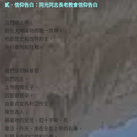
貳．信仰告白：同光同志長老教會信仰告白
我們信上帝，
創造天地萬物的獨一真神。
祂是歷史和世界的主，
施行審判和拯救。
我們信耶穌基督，
我們的主，
上帝的獨生子，
因聖靈感孕，
由童貞女馬利亞所生，
降世為人；
藉著祂的受苦、釘十字架、死、
復活、升天、坐在全能上帝的右邊，
彰顯上帝的仁愛和公義，