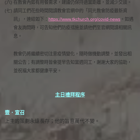
(六)
在教會內如有用餐需求，建議仍保持適當距離，並減少交談。
(七)
請同工們花些時間閱讀教會官網中的「同光教會防疫最新資
訊」，連結如下：
https://www.tkchurch.org/covid-news
。如遇
會友詢問時，可告知他們防疫措施並請他們至官網閱讀相關訊
息。
教會仍將繼續密切注意疫情變化，隨時做機動調整，並發出相
關公告；有調整時皆會提早告知當週同工，謝謝大家的協助，
並祝福大家都健康平安。
主日禮拜程序
壹．宣召
上主的策劃永遠長存；他的旨意萬代不變。