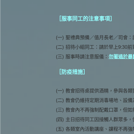
［服事同工的注意事項］
(一)
聖禮典預備／值月長老／司會：請
(二)
招待小組同工：請於早上9:30
(三)
服事時請注意服儀：
勿著過於暴
［防疫措施］
(一)
教會招待桌提供酒精，參與各類
(二)
教會仍維持定期消毒場地、設備
(三)
教會內不再強制配戴口罩，但如
(四)
主日招待同工因接觸人群眾多，
(五)
各類室內活動講座、課程不再強