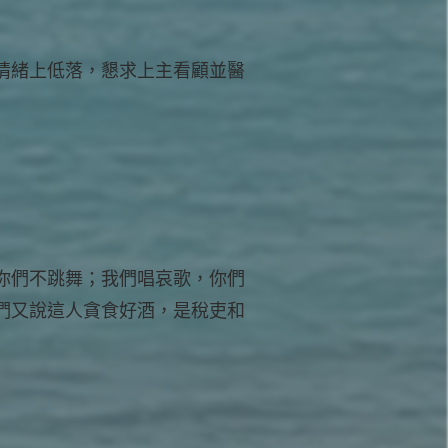
情緒上低落，懇求上主看顧並醫
你們不跳舞；我們唱哀歌，你們
們又說這人貪食好酒，是稅吏和