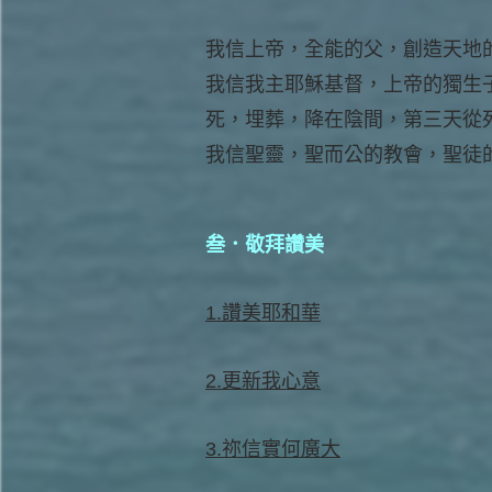
我信上帝，全能的父，創造天地
我信我主耶穌基督，上帝的獨生
死，埋葬，降在陰間，第三天從
我信聖靈，聖而公的教會，聖徒
叁．敬拜讚美
1.讚美耶和華
2.更新我心意
3.祢信實何廣大