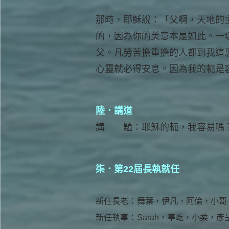
那時，耶穌說：「父啊，天地的
的，因為你的美意本是如此。一
父。凡勞苦擔重擔的人都到我這
心靈就必得安息。因為我的軛是
陸．講道
講 題：耶穌的軛，我容易嗎
柒．第22屆長執就任
新任長老：
舞葉，伊凡，阿倫，小哥，L
新任執事：
Sarah，亭屹，小柔，彥呈