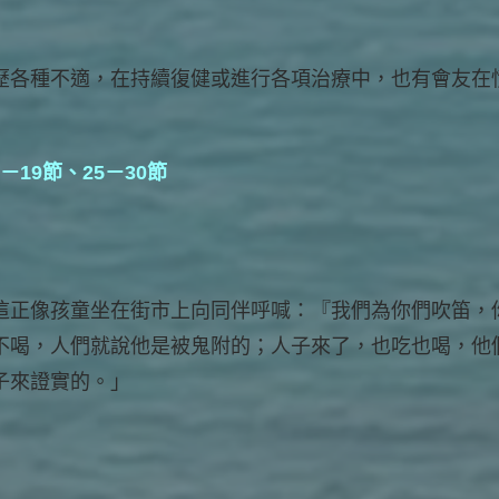
歷各種不適，在持續復健或進行各項治療中，也有會友在
－19節、25－30節
正像孩童坐在街市上向同伴呼喊：『我們為你們吹笛，
不喝，人們就說他是被鬼附的；人子來了，也吃也喝，他
子來證實的。」