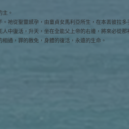
的主。
子。祂從聖靈感孕，由童貞女馬利亞所生，在本丟彼拉多
死人中復活，升天，坐在全能父上帝的右邊，將來必從那
的相通，罪的赦免，身體的復活，永遠的生命。