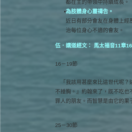
都在主的帶領中持續成長。
為肢體身心靈禱告。
近日有部分會友在身體上經
治每位身心不適的會友。
伍．講道經文： 馬太福音11章16
16－19節
「我該用甚麼來比這世代呢？這
不捶胸。』約翰來了，既不吃也
罪人的朋友。而智慧是由它的果
25－30節