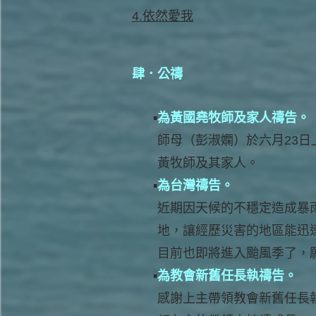
4.依然愛我
肆．公禱
為黃國堯牧師及家人禱告。
師母（彭淑嫻）於六月23
黃牧師及其家人。
為台灣禱告。
近期因天候的不穩定造成暴
地，讓經歷災害的地區能迅
目前也即將進入颱風季了，
為教會新舊任長執禱告。
感謝上主帶領教會新舊任長