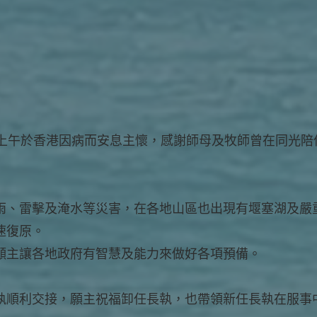
日上午於香港因病而安息主懷，感謝師母及牧師曾在同光陪
雨、雷擊及淹水等災害，在各地山區也出現有堰塞湖及嚴
速復原。
願主讓各地政府有智慧及能力來做好各項預備。
執順利交接，願主祝福卸任長執，也帶領新任長執在服事