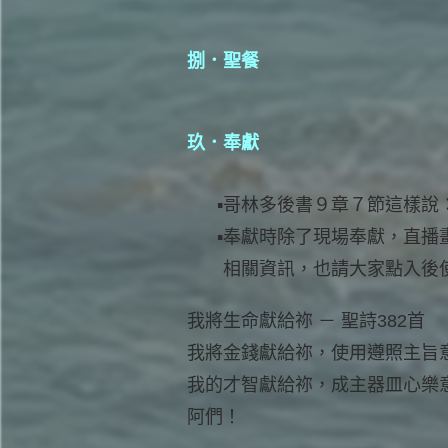
捌．聖餐
玖．奉獻
哥林多後書９章７節這樣說
奉獻時除了現場奉獻，直播畫
相關資訊，也請大家點入後
我將生命獻給祢 － 聖詩382首
我將金錢獻給祢，使用遵照主旨
我的才智獻給祢，成主器皿心樂
阿們！