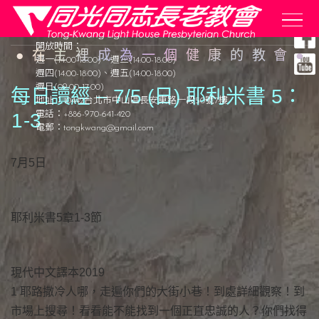
同光同志長老教會
是支持關懷性少數及其他弱勢社群的教會
Skip
開放時間：
在主裡成為一個健康的教會
to
週一(14:00-18:00)、週三(14:00-18:00)
週四(14:00-18:00)、週五(14:00-18:00)
content
週日(09:00-17:00)
每日讀經 – 7/5 (日) 耶利米書 5：
地址：10442台北市中山區長安東路一段50號7樓
1
-3
電話：+886-970-641-420
電郵：
tongkwang@gmail.com
7月5日
耶利米書5章1-3節
現代中文譯本2019
1 耶路撒冷人哪，走遍你們的大街小巷！到處詳細觀察！到
市場上搜尋！看看能不能找到一個正直忠誠的人？你們找得