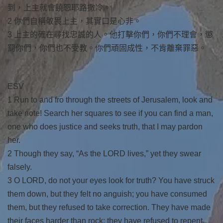
到，上主就會饒恕耶路撒冷。
2 你們自稱敬畏上主，其實口是心非。
3 上主的確在尋找忠誠的人。他打擊你們，你們不理會，懲
罰你們，你們也不受教。你們頑固成性，不肯離棄罪惡。
ESV
1 Run to and fro through the streets of Jerusalem, look and
take note! Search her squares to see if you can find a man,
one who does justice and seeks truth, that I may pardon
her.
2 Though they say, “As the LORD lives,” yet they swear
falsely.
3 O LORD, do not your eyes look for truth? You have struck
them down, but they felt no anguish; you have consumed
them, but they refused to take correction. They have made
their faces harder than rock; they have refused to repent.