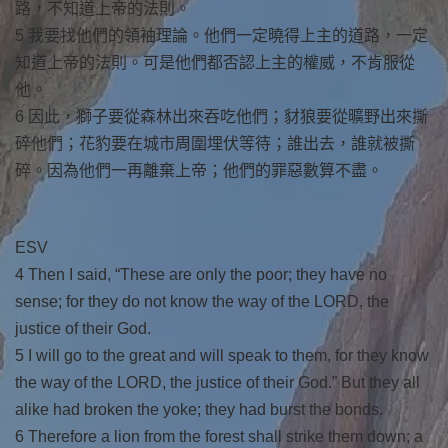
路，不知道上帝的法則。
5 我要找他們的領袖理論。他們一定曉得上主的道路，一定
知道上帝的法則。可是他們都否認上主的權威，不肯服從
他。
6 因此，獅子要從森林出來吞吃他們；豺狼要從曠野出來撕
碎他們；花豹要在城市周圍埋伏等待；誰出去，誰就被撕
碎。因為他們一再離棄上帝；他們的罪惡數算不盡。
ESV
4 Then I said, “These are only the poor; they have no
sense; for they do not know the way of the LORD, the
justice of their God.
5 I will go to the great and will speak to them, for they know
the way of the LORD, the justice of their God.” But they all
alike had broken the yoke; they had burst the bonds.
6 Therefore a lion from the forest shall strike them down; a