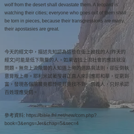
wolf from the desert shall devastate them. A leopard is
watching their cities; everyone who goes out of them shall
be torn in pieces, because their transgressions are many,
their apostasies are great.
今天的經文中，描述先知認為這些在街上被找的人(昨天的
經文)可能是低下階層的人，如果去找上流社會的應該就沒
問題。無奈上流階層的人知道上帝的道路與法則，卻反倒執
意背叛上帝。耶利米試著搜尋正直人來回應耶和華，從窮到
富，發現各個階層竟都悖逆且竟找不到一個義人，只好承認
百姓理應受罰。
參考資料: https://bible.fhl.net/new/com.php?
book=3&engs=Jer&chap=5&sec=4