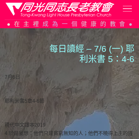
Skip
在主裡成為一個健康的教會
to
content
每日讀經 – 7/6 (一) 耶
利米書 5：4-6
7月6日
耶利米書5章4-6節
現代中文譯本2019
4 於是我想：他們只是貧窮無知的人；他們不曉得上主的道