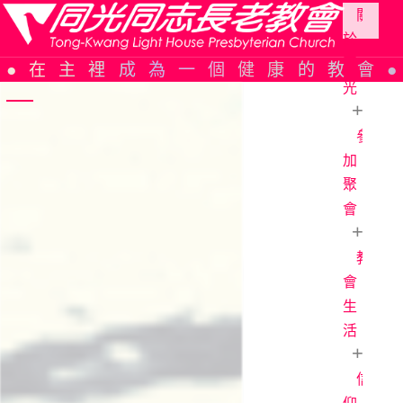
關
於
Skip
同
在主裡成為一個健康的教會
to
光
content
參
同
光
加
簡
聚
史
會
組
織
教
教
架
會
會
構
週
生
報
活
信
仰
主
告
日
信
證