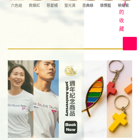
首
我
六色組
救贖紅
慈愛橘
聖光黃
恩典綠
憐憫藍
榮耀紫
映
的
收
在
上
藏
帝
裡
共
好