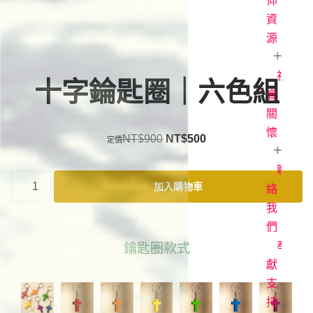
白
直
道
仰
播
與
資
常
見
生
源
聚
問
會
命
題
時
故
社
每
十字錀匙圈｜六色組
間
事
日
會
立
場
讀
關
各
聲
項
經
懷
NT$
900
NT$
500
明
事
牧
工
者
聯
愛
加入購物車
專
滋
絡
欄
關
我
懷
們
電
影
奉
鑰匙圈款式
《1946
獻
台
支
灣
持