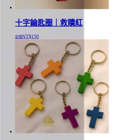
十字錀匙圈｜救贖紅
NT$
150