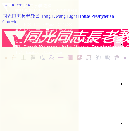
Skip to content
同光同志長老教會
是支持關懷性少數及其他弱勢社群的教會
同光同志長老教會 Tong-Kwang Light House Presbyterian
開放時間：
Church
週一(14:00-18:00)、週三(14:00-18:00)
週四(14:00-18:00)、週五(14:00-18:00)
週日(09:00-17:00)
地址：10442台北市中山區長安東路一段50號7樓
電話：+886-970-641-420
於
電郵：
tongkwang@gmail.com
在主裡成為一個健康的教會
同
光
光
加
簡
史
聚
會
織
架
構
會
仰