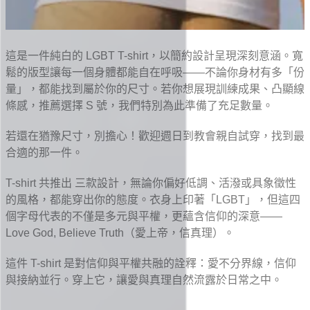
這是一件純白的 LGBT T-shirt，以簡約設計呈現深刻意涵。寬
鬆的版型讓每一個身體都能自在呼吸——不論你身材有多「份
量」，都能找到屬於你的尺寸。若你想展現訓練成果、凸顯線
條感，推薦選擇 S 號，我們特別為此準備了充足數量。
若還在猶豫尺寸，別擔心！歡迎週日到教會親自試穿，找到最
合適的那一件。
T-shirt 共推出 三款設計，無論你偏好低調、活潑或具象徵性
的風格，都能穿出你的態度。衣身上印著「LGBT」，但這四
個字母代表的不僅是多元與平權，更蘊含信仰的深意——
Love God, Believe Truth（愛上帝，信真理）。
這件 T-shirt 是對信仰與平權共融的詮釋：愛不分界線，信仰
與接納並行。穿上它，讓愛與真理自然流露於日常之中。