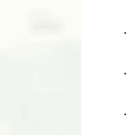
會
週
告
報
生
白
活
日
見
直
問
播
題
道
會
仰
場
與
時
聲
生
資
間
明
命
源
故
事
項
日
事
會
讀
工
經
關
懷
者
專
欄
滋
影
絡
關
《
懷
我
台