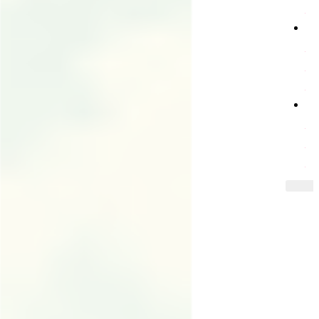
灣
們
首
映
獻
上
支
帝
裡
持
共
好
的
收
藏