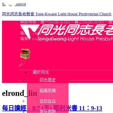
Skip to content
同光同志長老教會
是支持關懷性少數及其他弱勢社群的教會
同光同志長老教會 Tong-Kwang Light House Presbyterian Church
開放時間：
週一(14:00-18:00)、週三(14:00-18:00)
、
週四
地址：10442台北市中山區長安東路一段50號7樓
電話：+886-970-641-420
電郵：
tongkwang@gmail.com
關於同光
同光簡史
組織架構
elrond_lin
信仰告白
每日讀經 – 8/7 (五) 耶利米書 11：9-13
常見問題